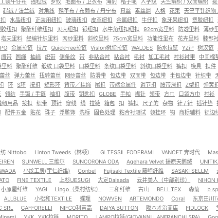
/工装牛仔布
摇粒绒
罗纹
毛圈布 / 卫衣布
海豹
格子呢
人字纹
天竺编织 / 双面编织
提
起绒 / 法兰绒
对角线
鞣革布 / 布赖布 / 丹宁布
真丝
素丝绸
人格
花束
天竺平针织物 
纽扣
水晶纽扣
正装用纽扣
玻璃纽扣
皮革纽扣
金属纽扣
牛仔扣
象牙果纽扣
塑胶纽扣
塑胶纽扣
聚酯纤维纽扣
贝壳纽扣
银纽扣
水牛角纽扣纽扣
92cm宽里料
防透里料
薄纱
塔夫里料
经编针织里料
网纱里料
斜纹里料
75cm宽里料
功能性里布
花卉里料
膝部
PO
金属拉链
拉片
QuickFree拉链
Vislon树脂拉链
WALDES
防水拉链
YZiP
树汉链
缎带
圆绳
抽绳
织带
侧条纹
带
非粘合衬
粘合衬
毛衬
加工毛衬
衬衫衬里
中间棉
袋里料
聚酯纤维
缎纹 口袋里料
口袋里料
条纹口袋里料
斜纹口袋里料
裤扣
模具
扣件
蕾丝
弹力蕾丝
扭转蕾丝
网纱蕾丝
防滑带
包边带
双面带
包边带
半包边带
针织带
扣
环
S环
按扣
矩形环
背带／挂绳
尾扣
带端金属件
调节扣
腰带滑扣
Z型扣
弹簧
花
领结
手镯 / 手链
袖扣
腹带
钥匙扣
GLOBE
手帕
襟针
领带
方巾
口袋方巾
衬衫
缝纫用品
按扣
织带
顶针
穿线
线
拉链
箱包
扣
裤扣
尺子的
杂物
针 / 针
插针垫
纫
配件五金
贴花
珠子
浮雕饰
洗标
固色处理
粘合衬测试
领挂环
钩
商标辅料
锁边
 Nittobo
Linton Tweeds（林顿）
GI TESSIL FODERAMI
VANCET 奔时代
Mas
EIREN
SUNWELL 三维尔
SUNCORONA ODA
Agehara Velvet 揚原天鹅绒
UNITI
WADA
小纹工房(宇仁纤维)
Conbel
Fujisaki Textile 藤崎纤维
SASAKI SELLM
ATO
FINE TEXTILE
上杉UESUGI
大定Daisada
云井美人（中部别珍）
NIHON 
小原屋纤维
YAGI
Lingo（桑村纺织）
三和纤维
古山
BELL TEX
森菊
b s
ALLBLUE
小松和TEXTILE
蝶理
NOWVEN
ARTEMONDO
Coral
东京田川To
C SRL
GAFFORELLI
NIFCO利富高
DAIYA BUTTON
阪本才治商店
FIDLOCK
Minami
YKK
YKK拉链
MORITO
LAMPO拉链(GIOVANNI LANFRANCHI SPA)
Go