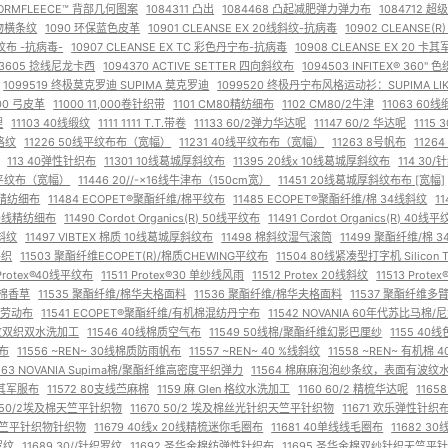
STORMFLEECE™ 背部几何图案
1084311 凸出
1084468 凸起减肥弹力弹力布
1084712 
织物横条纹
1090 环保蓝色皮革
10901 CLEANSE EX 20线斜纹-抗病毒
10902 CLEANSE(
 平纹布 -抗病毒-
10907 CLEANSE EX TC 彩色丹宁布-抗病毒
10908 CLEANSE EX 20 
93605 捻线尼龙卡西
1094370 ACTIVE SETTER 四向斜纹布
1094503 INFITEX® 360
1099519 终极莫克罗迪 SUPIMA 莫克罗迪
1099520 终极丹宁布风格运动衫：SUPIMA LIKE
100 弓皮革
11000 11,000卷针织带
1101 CM80精纺细布
1102 CM80/2牛津
11063 60
理
11103 40线缎纹
1111 1111 T.T.带卷
11133 60/2弹力华达呢
11147 60/2 华达呢
1115
纹格纹
11226 50线平纹布布（宽幅）
11231 40线平纹布布（宽幅）
11263 8号帆布
1126
113 40弹性针织布
11301 10线葛城厚斜纹布
11395 20线x 10线葛城厚斜纹布
114 30
维平纹布（宽幅）
11446 20//-×16线牛津布（150cm宽）
11451 20线葛城厚斜纹布布 [宽幅]
厘纱精纺细布
11484 ECOPET®聚酯纤维/棉平纹布
11485 ECOPET®聚酯纤维/棉 34线斜纹
1
s 60线精纺细布
11490 Cordot Organics(R) 50线平纹布
11491 Cordot Organics(R) 40线
线斜纹
11497 VIBTEX 棉质 10线葛城厚斜纹布
11498 棉斜纹湿气滚筒
11499 聚酯纤维/棉 
平织
11503 聚酯纤维ECOPET(R)/棉质CHEWING平纹布
11504 80线紧凑型打字机 Silicon 
 Protex®40线平纹布
11511 Protex®30 单纱线风雨
11512 Protex 20线斜纹
11513 Prot
/棉香草
11535 聚酯纤维/棉华夫格面料
11536 聚酯纤维/棉华夫格面料
11537 聚酯纤维
混纺劳动布
11541 ECOPET®聚酯纤维/有机棉混纺丹宁布
11542 NOVANIA 60年代苏比马棉
棉斜纹双织双水洗加工
11546 40线棉质空气布
11549 50线棉/聚酯纤维幻影巴厘纱
1155 4
帆布
11556 ~REN~ 30线棉质防雨帆布
11557 ~REN~ 40 %线斜纹
11558 ~REN~ 有机棉 
563 NOVANIA Supima棉/聚酯纤维高密度平织弹力
11564 棉麻麻泡泡纱条纹，表面有波纹
型卡其军服布
11572 80支线苎麻棉
1159 麻 Glen 格纹水洗加工
1160 60/2 精梳华达呢
116
9 50/2埃及棉天竺平针织物
11670 50/2 埃及棉丝光针织天竺平针织物
11671 欢乐弹性针织
/2天竺平针织物针织物
11679 40线x 20线精梳迷你毛圈布
11681 40单线线毛圈布
11682 
罗纹
11689 30//针织罗纹
11692 圣华金棉纺弹性针织布
11695 圣华金棉双纱针织天竺平