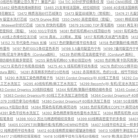
0 20线坯布[抱歉让您久等了！兼容产品]
134 T/C 30针织罗纹横条纹 厚
1340 CM40斜纹（
13462 绿色填充维纳斯斜纹
13465 25支单线法国麻，经拉绒斜纹
13466 40支线法国
绒棉花糖加工
13472 棉质泡泡纱灯芯绒弹力
13473 靛蓝丝绒弹力（常规款）
13474 21
 8W 靛蓝水洗灯芯绒
13479 Grunge 斜纹
1350 CM60 高密度缎纹（宽幅）
13661 棉纸双
6 Widewell针织灯芯绒
13678 欢快的毛圈布
13679 26/2BD TOP 厚毛圈布
13681 再生
0 高密度斜纹（宽幅）
1400 100/2平纹布
14081 色织有机棉40%线顶级纱布
14091 有机染
ics(R) 40线上衣维也拉法兰绒
14116 真丝， 22姆米，宽幅
14117 有机棉/天丝透气布雷布
14
14152 70 年代染色 PIMA 长袖
14157 色织聚酯纤维平纹布条纹
14158 色织聚酯纤维/棉
 钱布雷布
14197 色织100/2条纹蓝色系列
14198 5.5盎司靛蓝丹宁布
14199 7盎司靛蓝丹宁
色织棉/尼龙牛津布雷布（Cordura面料）
14239 色织棉/尼龙高密度平织（Cordura® 面料）
0 %精纺细布剪裁多臂提花
14255 染色有机棉60 %单纱双层纱布
14260 色织棉/莱卡防风雨
14273 彩色丹宁布和条纹纯色
14275 40 % 线有机棉平纹布条纹
14276 色织100/2棉平
dura 面料）
14281 赤耳棉系列色织20坯布线
14282 赤耳棉系列，色织20支，线竹节斜纹
背
14290 水洗加工染色棉质格子布
14291 Cordot Organics(R) 60线工艺条纹
14292 C
 40线工艺水洗加工
14295 40线有机棉/麻工艺水洗加工
14299 Recomfy(R) 有机/尼龙水洗加
43 Cordot Organics 30线斜纹格纹
14344 有机棉/聚酯纤维精纺细布条纹
14345 Code
纹
14363 Cordot Organics(R) 60线工艺水洗加工迷你检查
14364 Cordot Organics
4379 20线巴拿马纱布格纹
14380 Cordot Organics® 60线水洗加工条纹
14381 50
rganics ®泡泡纱条纹
14384 预染色有机棉/麻劳动布
14385 色织有机棉/ECOPET® 麻劳动
14391 染色平纹布水洗加工
14392 染色棉质单珠地布雷布水洗加工
14394 棉质有机物 
缎纹铅笔条纹
14398 100/2 苏比马棉透明缎纹双条纹
14399 60线棉高密度平织多条纹
144
纹条纹
14405 ECOPET(R)聚酯纤维/有机棉CHEWING平纹布
14407 50线平纹布正反一样
100/2 纯棉透明平纹布条纹
14412 60支线棉质双编织褶皱迷你格纹
14413 10线棉牛津硅加
14417 21线棉斜纹摇晃格纹
14418 50线棉平纹布马海毛纱线格纹
14419 棉/真丝混纺牛