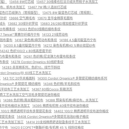
宽幅）
13456 8W灯芯绒
13457 30线维也拉法兰绒天然桃子水洗加工
麻帆布，帆布水洗加工
13467 7W 棉/人造丝灯芯绒
 孔靛蓝色灯芯绒弹力（常规版型）
13475 8W 靛蓝色灯芯绒（常规款）
线针织
13666 空气棉毛布
13670 圣华金棉厚毛圈布
羊绒头
13682 30线针织罗纹
13683 26/2BD增加密度针织罗纹
色纱布横条纹
14093 色织60线精纺细布条纹
127 Tencel™莱赛尔纤维丹宁布
14133 21线劳动布
质钱布雷布
14167 染色棉/麻劳动布和条纹
14186 4.5盎司靛蓝丹宁布
布
14200 8.5盎司靛蓝丹宁布
14212 染色有机棉40 %单纱双层纱布
14242 色织100/2 x 80线高密度平织
弹力布雷布和条纹
14261 色织棉/尼龙弹力布雷布和条纹
纹布条纹
14278 Cordot Organics 60线虾条纹
14283 赤耳棉系列，色织10，线竹节斜纹
ordot Organics(R) 60线工艺水洗加工
工
143 T/C 20华夫格面料
14300 Cordot Organics® 多臂提花精纺细布系列
t Organics® 多臂提花 精纺细布
14346 色织棉/羊毛斜纹布
® 40线平纹布工艺水洗加工
14367 60线Cocco 剪裁流苏
支线棉质工艺水洗加工空气羽毛多臂提花迷你格纹
布
14386 色织棉/真丝粗斜纹布
14388 预染有机棉/麻坯布，水洗加工
40线平纹布格纹水洗加工
14395 棉质有机物 40线平纹布迷你格纹
01 100/2 棉质透明平纹布多臂提花条纹
14402 100/2 棉质透明平纹布迷你格纹
多臂提花条纹
14408 Cordot Organics®多臂提花泡泡纱格子格纹
工工艺水洗加工加工
14414 20支线棉质舒适轻盈条纹手工水洗加工
仔丹宁布
14420 ECOPET®聚酯纤维/有机棉 45 % 线斜纹格纹