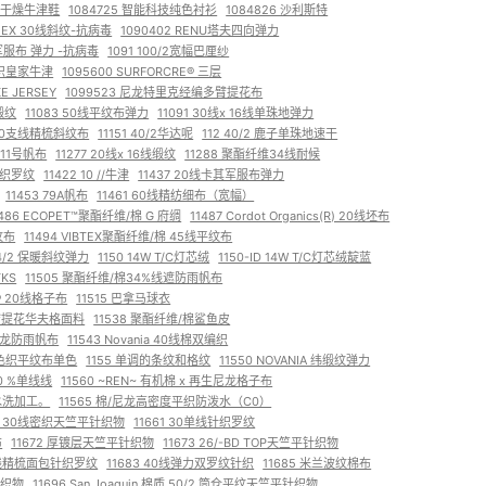
超级干燥牛津鞋
1084725 智能科技纯色衬衫
1084826 沙利斯特
R) EX 30线斜纹-抗病毒
1090402 RENU塔夫四向弹力
卡其军服布 弹力 -抗病毒
1091 100/2宽幅巴厘纱
" 色织皇家牛津
1095600 SURFORCRE® 三层
 JERSEY
1099523 尼龙特里克经编多臂提花布
线缎纹
11083 50线平纹布弹力
11091 30线x 16线单珠地弹力
 30支线精梳斜纹布
11151 40/2华达呢
112 40/2 鹿子单珠地速干
4 11号帆布
11277 20线x 16线缎纹
11288 聚酯纤维34线耐候
/针织罗纹
11422 10 //牛津
11437 20线卡其军服布弹力
11453 79A帆布
11461 60线精纺细布（宽幅）
1486 ECOPET™聚酯纤维/棉 G 府绸
11487 Cordot Organics(R) 20线坯布
平纹布
11494 VIBTEX聚酯纤维/棉 45线平纹布
34/2 保暖斜纹弹力
1150 14W T/C灯芯绒
1150-ID 14W T/C灯芯绒靛蓝
TKS
11505 聚酯纤维/棉34%线遮防雨帆布
ex® 20线格子布
11515 巴拿马球衣
多臂提花华夫格面料
11538 聚酯纤维/棉鲨鱼皮
/尼龙防雨帆布
11543 Novania 40线棉双编织
0线色织平纹布单色
1155 单调的条纹和格纹
11550 NOVANIA 纬缎纹弹力
40 %单线线
11560 ~REN~ 有机棉 x 再生尼龙格子布
水洗加工。
11565 棉/尼龙高密度平织防泼水（C0）
58 30线密织天竺平针织物
11661 30单线针织罗纹
布
11672 厚镀层天竺平针织物
11673 26/-BD TOP天竺平针织物
30线精梳面包针织罗纹
11683 40线弹力双罗纹针织
11685 米兰波纹棉布
针织物
11696 San Joaquin 棉质 50/2 筒仓平纹天竺平针织物