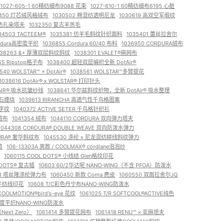
1027-605-1 60精纺细布9088 花束
1027-610-1 60精纺细布6195 心脏
0450 灯芯绒风格绒布
1030502 棉混纺透明尼龙
1030619 高双空军缎纹
 桃色扎染塔夫
1032350 复古羊羔毛
34503 TACTEEM®
1035381 仿羊毛斜纹针织面料
1035401 蕾丝拉舍尔
ordura高密度平织
1036855 Cordura 60/40 布料
1036950 CORDURA绒布
038263 &+ 厚薄双层斜纹斜纹
1038301 EVALET®麻网布
55 Ripstop格子布
1038400 超轻双层编织全新 DotAir®
540 WOLSTAR™ × DotAir®
1038561 WOLSTAR™多臂提花
1038616 DotAir® x WOLSTAR®️ 打印针头
OTAIR® 吸水抗皱纱线
1038641 华尔兹斜纹织物，全新 DotAir® 吸水整理
钻石缠绕
1039613 RIRANCHA 高透气性千鸟格图案
人字纹
1040372 ACTIVE SETER 千鸟格针织衫
微绒布
1041354 绒布
1044110 CORDURA 双向弹力塔夫
1044308 CORDURA® DOUBLE WEAVE 双向防泼水弹力
DURA® 奢华斜纹布
1045530 涤纶 x 尼龙混纺絣线斜纹弹力
筒
106-13303A 男款 / COOLMAX® cordlane泡泡纱
水
1060115 COOL DOTS® 小线结 Glen格纹印花
LDOTS® 复古蜡
10603 60/2华达呢 NANO-WING（不含 PFOA）防泼水
33 塔丝隆涤纶弹力布
1060450 新款 Coma 麂皮
1060550 双面拉舍尔JQ
S®手纺线印花
10608 T/C彩色丹宁布NANO-WING防泼水
COOLMOTION®bird's-eye 花纹
1061025 T/R SOFTCOOL®ACTIVE纯色
高密度平织NANO-WING防泼水
ext Zero）
1061414 多臂提花网布
1061418 RENU™️ × 亚麻塔夫