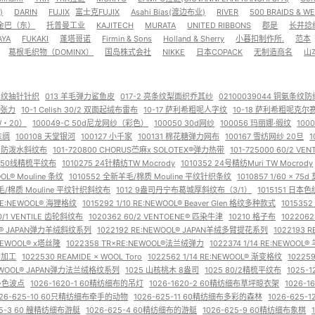
)
DARIN
FUJIX
富士克FUJIX
Asahi Bias(渡边布业)
RIVER
500 BRAIDS & W
金巴（东）
托普曼工业
KAJITECH
MURATA
UNITED RIBBONS
郡是
长井捻
AYA
FUKAKI
蓬塔哥诺
Firmin & Sons
Holland & Sherry
小暮扣制作所.
范本
葛根毛织物（DOMINX）
国岛株式会社
NIKKE
日本COPACK
无制造商名
山
子罗纹抽针针织
013 羊毛弹力鲨鱼皮
017-2 亮条纹梨面织乔其纱
02100039044 铜氨条纹
高张力
10-1 Celish 30/2 双面起绒布雷布
10-17 萨利希粗呢人字纹
10-18 萨利希粗呢克尔
W・20）
100049-C 50d尼龙网纱（彩色）
100050 30d网纱
100056 玛丽娜·缎纹
100
东绸
100108 天堂银河
100127 小千家
100131 棉花糖弹力网布
100167 雪纺网纱 20旦
1
 弹力防泼水斜纹布
101-720800 CHORUS苎麻x SOLOTEX®弹力热带
101-725000 60/2 VE
0 50线精梳平纹布
1010275 24针精纺TW Mocrody
1010352 24号精纺Muri TW Mocrody
OL®︎ Mouline 条纹
1010552 全新羊毛/棉质 Mouline 平纹针织条纹
1010857 1/60 x 7
羊毛/棉质 Mouline 平纹针织斜纹布
1012 9盎司丹宁布葛城厚斜纹布（3/1）
1015151 日本
0 RE:NEWOOL® 海狸格纹
1015292 1/10 RE:NEWOOL® Beaver Glen 格纹多种款式
1015352
30/1 VENTILE 齿轮斜纹布
1020362 60/2 VENTOENE® 匹染牛津
10210 格子布
1022062
OOL® JAPAN弹力羊绒斜纹系列
1022192 RE:NEWOOL® JAPAN羊绒多臂提花系列
1022193
NEWOOL® x塔丝隆
1022358 TR×RE:NEWOOL®︎法兰绒弹力
1022374 1/14 RE:NEWO
精加工
1022530 REAMIDE × WOOL Toro
1022562 1/14 RE:NEWOOL® 渐变格纹
10225
NEWOOL® JAPAN弹力法兰绒格纹系列
1025 山核桃木 8盎司
1025 80/2精梳平纹布
1025-
布多色波点
1026-1620-1 60精纺细布的吊灯
1026-1620-2 60精纺细布草坪晾衣架
1026-
026-625-10 60只精纺细布牵手的动物
1026-625-11 60精纺细布多彩的森林
1026-625
25-3 60 艘精纺细布游艇
1026-625-4 60精纺细布的游艇
1026-625-9 60精纺细布象棋