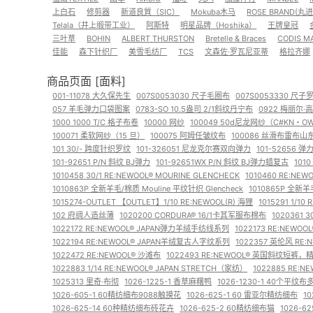
上白石
修剪器
新道良質（SIC）
Mokuba木马
ROSE BRAND(丸进
Telala（井上缎带工业）
阿斯特
明星品牌（Hoshika）
王牌皇冠
三叶草
BOHIN
ALBERT THURSTON
Bretelle & Braces
CODIS M
佳能
森下针织厂
美雪毛纺厂
TCS
文森佐·罗瓦尼亚蒂
格拉齐娜
商品页面 [面料]
001-11078 大久保先生
007S0053030 尺子毛圈布
007S0053330 尺
057 羊毛弹力口袋图案
0783-SO 10.5盎司 2/1斜纹丹宁布
0922 梅丽尔·
1000 1000 T/C 格子布卷
10000 网纱
100049 50d尼龙网纱（C#KN・O
100071 柔软网纱（15 旦）
100075 阿姆任皱纹布
100086 丝滑布雷布山
101 30/- 跨度针织罗纹
101-326051 尼龙克尔赛双向弹力
101-52656
101-92651 P/N 斜纹 BJ弹力
101-92651WX P/N 斜纹 BJ弹力蜡复古
101
1010458 30/1 RE:NEWOOL®︎ MOURINE GLENCHECK
1010460 RE:NEWO
1010863P 全新羊毛/棉质 Mouline 平纹针织 Glencheck
1010865P 全新
1015274-OUTLET 【OUTLET】1/10 RE:NEWOOL(R) 海狸
1015291 1/1
102 府绸人造丝薄
1020200 CORDURA® 16/1卡其军服布棉布
1020361 
1022172 RE:NEWOOL® JAPAN弹力羊绒手纺线系列
1022173 RE:NEW
1022194 RE:NEWOOL® JAPAN羊绒复古人字纹系列
1022357 英伦风 RE:
1022472 RE:NEWOOL® 沙滩布
1022493 RE:NEWOOL® 英国斜纹短裤，
1022883 1/14 RE:NEWOOL®︎ JAPAN STRETCH（家纺）
1022885 RE:
1025313 里奇·布彻
1026-1225-1 香草麻糬鸭
1026-1230-1 40个平纹
1026-605-1 60精纺细布9088触摸花
1026-625-1 60 雷亚尔精纺细布
1
1026-625-14 60种精纺细布砖花卉
1026-625-2 60精纺细布猫
1026-6