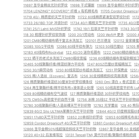
11697 圣华金棉丝光针织罗纹
11698 干式镶嵌
11699 圣华金棉针冲针织罗
11704 LENZING™ ECOVERO™ 纤维 x 有机棉毛布
11705 Cordot Orga
11719 40/- 棉质密织天竺平针织物
11722 60线棉质紧凑型双罗纹针织
117
11733 26/1BD TOP 冲浪针织
11734 40/1 精梳天竺平针织物
11735 40
11741 25/1 Lahti MVS针织罗纹
11742 19/1 拉菲天竺平针织物
11743 30
118 30 梳理针织罗纹软饰面
1200 20/1劳动布
1200 Wofil® 更多
12000
1201 CM80精纺细布晒干复古水洗加工
120101 巴兰德龙
120112 皇家蜂
12085 100/2平纹布
12086 60线平纹布弹力
12103 50线巴厘纱
12105
12183 40线绉布Rockybal
122 40/20 迷你毛圈布
1222 CM80精纺细布
1232 晒干的老式水洗加工CM80缎纹宽幅
1236 60线精纺细布宽幅软精加
12465 50线聚酯纤维/棉混纺弹力平纹布
1247 80SZ巴厘纱宽幅精加工
1
1250 30/1麻劳动布
1250 80线双层纱布超水洗加工
1251 环保麂皮
125
1255 棉/人造丝（Ecovero）复古布
1256 30支线精梳斜纹亮面清爽
125
126 棉质聚酯纤维混纺30厘米针织罗纹横条纹
1260 Omi 漂白 + 卷式显影
1264 再生聚酯纤维/棉平纹布布+液体退火处理
1265 50线高密度平织布 Luf
1269 80线精纺细布空气波纹
127 棉质聚酯纤维混纺 30针织罗纹纯色
12
1275 CM50s高密度平织自然干燥
12756 冰棉 35线SZ 平纹天竺平针织物
12780 30线聚酯纤维/人造丝裸天竺平针织物
12782 光学蕾丝
128 40 
12839 60/2 Silo ULTIMA莱赛尔天竺平针织物
12844 40//2 印度棉双
12851 17sBD天竺平针织物
12852 20单线针织罗纹
12853 60线棉毛布丝
12859 Cordot Organics® 40/天竺平针织物
12861 Cordot Organic
12866 圣华金棉50%线超强捻斜纹天竺平针织物
12867 圣华金棉 50 
13120 40×32 后发维埃拉
13131 Tencel(TM) 莫代尔纤维/聚酯纤维粉府绸