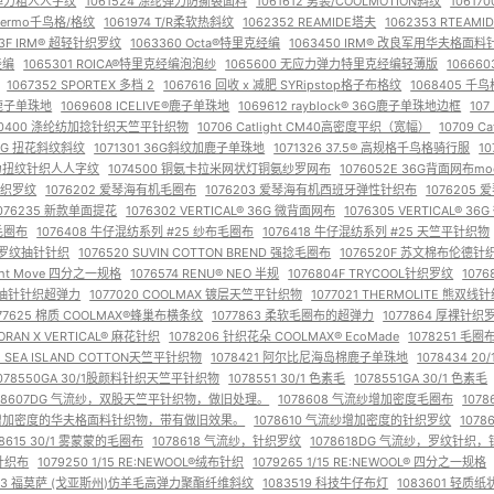
维弹力粗人人字纹
1061524 涤纶弹力防撕裂面料
1061612 男装/COOLMOTION斜纹
10617
 Thermo千鸟格/格纹
1061974 T/R柔软热斜纹
1062352 REAMIDE塔夫
1062353 RTEAMI
53F IRM® 超轻针织罗纹
1063360 Octa®特里克经编
1063450 IRM® 改良军用华夫格面料
经编
1065301 ROICA®特里克经编泡泡纱
1065600 无应力弹力特里克经编轻薄版
10666
1067352 SPORTEX 多档 2
1067616 回收 x 减肥 SYRipstop格子布格纹
1068405 千鸟
微型鹿子单珠地
1069608 ICELIVE®鹿子单珠地
1069612 rayblock® 36G鹿子单珠地边框
10
70400 涤纶纺加捻针织天竺平针织物
10706 Catlight CM40高密度平织（宽幅）
10709 C
 36G 扭花斜纹斜纹
1071301 36G斜纹加鹿子单珠地
1071326 37.5® 高规格千鸟格骑行服
1
C强力扭纹针织人人字纹
1074500 铜氨卡拉米网状灯铜氨纱罗网布
1076052E 36G背面网布moc
C针织罗纹
1076202 爱琴海有机毛圈布
1076203 爱琴海有机西班牙弹性针织布
107620
076235 新款单面提花
1076302 VERTICAL® 36G 微背面网布
1076305 VERTICAL® 
你毛圈布
1076408 牛仔混纺系列 #25 纱布毛圈布
1076418 牛仔混纺系列 #25 天竺平针织物
圈布罗纹抽针针织
1076520 SUVIN COTTON BREND 强捻毛圈布
1076520F 苏文棉布伦德针
ight Move 四分之一规格
1076574 RENU® NEO 半规
1076804F TRYCOOL针织罗纹
107
 罗纹抽针针织超弹力
1077020 COOLMAX 镀层天竺平针织物
1077021 THERMOLITE 熊双线
077625 棉质 COOLMAX®蜂巢布横条纹
1077863 柔软毛圈布的超弹力
1077864 厚裸针织
ORAN X VERTICAL® 麻花针织
1078206 针织花朵 COOLMAX® EcoMade
1078251 毛圈
INI SEA ISLAND COTTON天竺平针织物
1078421 阿尔比尼海岛棉鹿子单珠地
1078434 
078550GA 30/1股颜料针织天竺平针织物
1078551 30/1 色素毛
1078551GA 30/1 色素毛
078607DG 气流纱，双股天竺平针织物，做旧处理。
1078608 气流纱增加密度毛圈布
107
纱，增加密度的华夫格面料针织物，带有做旧效果。
1078610 气流纱增加密度的针织罗纹
107
78615 30/1 雾蒙蒙的毛圈布
1078618 气流纱，针织罗纹
1078618DG 气流纱，罗纹针织
性针织布
1079250 1/15 RE:NEWOOL®绒布针织
1079265 1/15 RE:NEWOOL®︎ 四分之一规格
153 福莫萨 (戈亚斯州)仿羊毛高弹力聚酯纤维斜纹
1083519 科技牛仔布灯
1083601 轻质