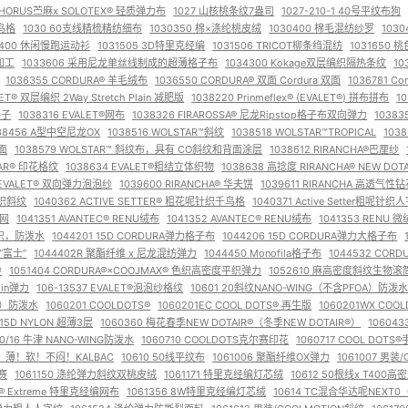
 CHORUS苎麻x SOLOTEX® 轻质弹力布
1027 山核桃条纹7盎司
1027-210-1 40号平纹布狗
鸟格
1030 60支线精梳精纺细布
1030350 棉×涤纶桃皮绒
1030400 棉毛混纺纱罗
103
1400 休闲慢跑运动衫
1031505 3D特里克经编
1031506 TRICOT柳条绉混纺
1031650
洗加工
1033606 采用尼龙单丝线制成的超薄格子布
1034300 Kokage双层编织隔热条纹
10
1036355 CORDURA® 羊毛绒布
1036550 CORDURA® 双面 Cordura 双面
1036781 C
LET® 双层编织 2Way Stretch Plain 减肥版
1038220 Prinmeflex® (EVALET®) 拼布拼布
1
格子
1038316 EVALET®网布
1038326 FIRAROSSA® 尼龙Ripstop格子布双向弹力
10383
38456 A型中空尼龙OX
1038516 WOLSTAR™斜纹
1038518 WOLSTAR™TROPICAL
1038
背面
1038579 WOLSTAR™ 斜纹布，具有 CO斜纹和背面涂层
1038612 RIRANCHA®巴厘纱
STAR® 印花格纹
1038634 EVALET®粗结立体织物
1038638 高捻度 RIRANCHA® NEW D
3 EVALET® 双向弹力泡泡纱
1039600 RIRANCHA® 华夫饼
1039611 RIRANCHA 高透气性
纹针织斜纹
1040362 ACTIVE SETTER® 粗花呢针织千鸟格
1040371 Active Setter粗呢针织
电网
1041351 AVANTEC® RENU绒布
1041352 AVANTEC® RENU绒布
1041353 RENU 
层编织，防泼水
1044201 15D CORDURA弹力格子布
1044206 15D CORDURA弹力大格子布
毛“富士”
1044402R 聚酯纤维 x 尼龙混纺弹力
1044450 Monofila格子布
1044532 COR
纱
1051404 CORDURA®︎×COOJMAX®︎ 色织高密度平织弹力
1052610 麻高密度斜纹生物滚
thin弹力
106-13537 EVALET®泡泡纱格纹
10601 20斜纹NANO-WING（不含PFOA）防泼
OA）防泼水
1060201 COOLDOTS®
1060201EC COOL DOTS® 再生版
1060201WX COO
 15D NYLON 超薄3层
1060360 梅花春季NEW DOTAIR®︎（冬季NEW DOTAIR®︎）
10604
20/16 牛津 NANO-WING防泼水
1060710 COOLDOTS克尔赛印花
1060717 COOL DOT
 轻！薄！软！不闷！KALBAC
10610 50线平纹布
1061006 聚酯纤维OX弹力
1061007 男装/
尔赛
1061150 涤纶弹力斜纹双桃皮绒
1061171 特里克经编灯芯绒
10612 50根线x T400
OL® Extreme 特里克经编网布
1061356 8W特里克经编灯芯绒
10614 TC混合华达呢NEXT0（N