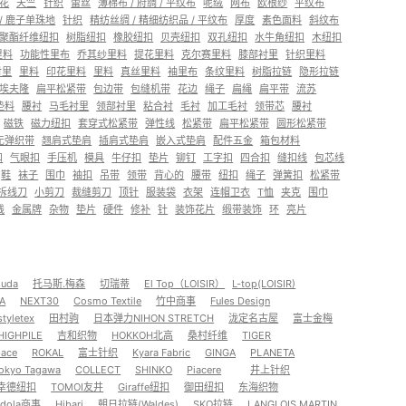
花
天竺
针织
蕾丝
薄棉布 / 府绸 / 平纹布
呢绒
网布
欧根纱
平纹布
/ 鹿子单珠地
针织
精纺丝绸 / 精细纺织品 / 平纹布
厚度
素色面料
斜纹布
聚酯纤维纽扣
树脂纽扣
橡胶纽扣
贝壳纽扣
双孔纽扣
水牛角纽扣
木纽扣
里料
功能性里布
乔其纱里料
提花里料
克尔赛里料
膝部衬里
针织里料
衬里
里料
印花里料
里料
真丝里料
袖里布
条纹里料
树脂拉链
隐形拉链
埃夫隆
扁平松紧带
包边带
包缝机带
花边
绳子
扁绳
扁平带
流苏
垫料
腰衬
马毛衬里
领部衬里
粘合衬
毛衬
加工毛衬
领带芯
腰衬
磁铁
磁力纽扣
套穿式松紧带
弹性线
松紧带
扁平松紧带
圆形松紧带
无弹织带
翘肩式垫肩
插肩式垫肩
嵌入式垫肩
配件五金
箱包材料
扣
气眼扣
手压机
模具
牛仔扣
垫片
铆钉
工字扣
四合扣
缝扣线
包芯线
鞋
袜子
围巾
袖扣
吊带
领带
背心的
腰带
纽扣
绳子
弹簧扣
松紧带
拆线刀
小剪刀
裁缝剪刀
顶针
服装袋
衣架
连帽卫衣
T恤
夹克
围巾
线
金属牌
杂物
垫片
硬件
修补
针
装饰花片
缎带装饰
环
亮片
uda
托马斯.梅森
切瑞蒂
El Top（LOISIR）
L-top(LOISIR)
KA
NEXT30
Cosmo Textile
竹中商事
Fules Design
styletex
田村驹
日本弹力NIHON STRETCH
泷定名古屋
富士金梅
HIGHPILE
吉和织物
HOKKOH北高
桑村纤维
TIGER
pace
ROKAL
富士针织
Kyara Fabric
GINGA
PLANETA
kyo Tagawa
COLLECT
SHINKO
Piacere
井上针织
幸德纽扣
TOMOI友井
Giraffe纽扣
御田纽扣
东海织物
ndola商事
Hibari
朝日拉链(Waldes)
SKO拉链
LANGLOIS MARTIN