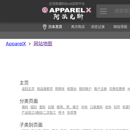
全球面辅料BtoB采购平台
日本发货
再次购买
浏览记录
网站导航
›
ApparelX
网站地图
主页
返回主页
商品搜索页
购物车
收银台
我的账户
账户注册
兑换优惠券
A
分类页面
面料
纽扣
里料
拉链
缎带、带、绳子
衬布
口袋里料
坯布
扣件
松紧
产品加工/缝纫/二次加工
样卡
杂货等
子类别页面