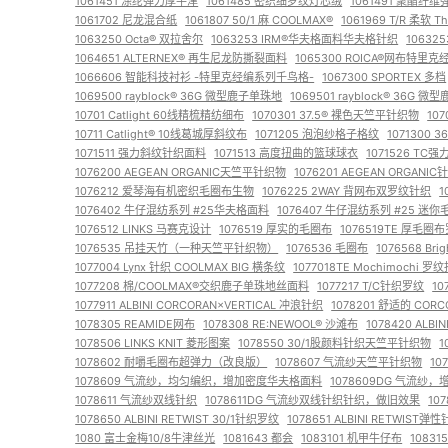
1061451 涤纶弹力厚牛津
1061485 密织细罗纹灯芯绒
1061491 聚酯纤
1061702 尼龙混合纸
1061807 50/1 麻 COOLMAX®
1061969 T/R 柔软
1063250 Octa® 双拉舍尔
1063253 IRM®华夫格面料华夫格针织
10632
1064651 ALTERNEX® 再生尼龙防撕裂面料
1065300 ROICA®网布特里克
1066606 智能科技衬衫 -特里克经编系列千鸟格-
1067300 SPORTEX 多档
1069500 rayblock® 36G 微型鹿子单珠地
1069501 rayblock® 36G 
10701 Catlight 60线精梳精纺细布
1070301 37.5® 裸色天竺平针织物
10
10711 Catlight® 10线葛城厚斜纹布
1071205 泡泡纱格子格纹
1071300
1071511 强力斜纹针织面料
1071513 高度扭曲的篮球球衣
1071526 T
1076200 AEGEAN ORGANIC天竺平针织物
1076201 AEGEAN ORGANI
1076212 爱琴海有机密织毛圈布生物
1076225 2WAY 背网布双罗纹针织
1
1076402 牛仔混纺系列 #25华夫格面料
1076407 牛仔混纺系列 #25 迷
1076512 LINKS 马赛克设计
1076519 厚实的毛圈布
1076519TE 厚毛
1076535 吊挂天竹（一种天竺平针织物）
1076536 毛圈布
1076568 Br
1077004 Lynx 针织 COOLMAX BIG 横条纹
1077018TE Mochimochi
1077208 棉/COOLMAX®交织鹿子单珠地丝面料
1077217 T/C针织罗纹
1
1077911 ALBINI CORCORAN×VERTICAL 冲浪针织
1078201 舒适的 CORC
1078305 REAMIDE网布
1078308 RE:NEWOOL® 沙滩布
1078420 ALB
1078506 LINKS KNIT 菱形图案
1078550 30/1股颜料针织天竺平针织物
1
1078602 耐嚼毛圈布超弹力（改良版）
1078607 气流纱天竺平针织物
1
1078609 气流纱，均匀编织，增加密度华夫格面料
1078609DG 气流
1078611 气流纱双线针织
1078611DG 气流纱双线针织针织，做旧效果
10
1078650 ALBINI RETWIST 30/1针织罗纹
1078651 ALBINI RETWIST弹
1080 富士金梅10/8牛津丝光
1081643 都会
1083101 机甲牛仔布
1083