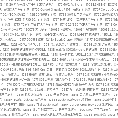
纹
117 30 精梳平纹天竺平针织物柔软整理
1170 40/2 梳理天气
11703 LENZING™ E
nics(R) 高捻度天竺平针织物
11706 Cordot Organics #174；高捻针织罗纹
11707 Cordot O
27 60/- TC双线针织
11728 20/1弹性针织布
11729 30/1 度华夫格面料
11730 20/1针织
/2密织天竺平针织物
11736 30/1针织罗纹
11737 棉质 MVS 干式厚重天竺平针织物
11738 
/1针织罗纹
11745 TC密织电镀ST天竺平针织物
11746 26/2BD TOP天竺平针织物
11748 C
 40/-高密度平织布
120079 末代皇帝
120083 南瓜提花
120084 海市蜃楼
120088 玫瑰
蜜
1204 CM80高密度平织（宽幅）晒干复古水洗加工
1205 晒干的老式洗衣机水洗加工
1
 棉/麻水洗加工
12117 200块平纹布
1213A Spark Crepon 欧根纱
12177 60线精纺细布水
水洗加工
1225-40 Wofil® PLUS
12251 棉/尼龙混合平纹布弹力
12256 双层粗结天然水洗
工
1237 80线精纺细布宽幅软精加工
1238 天丝/棉 80%线Angelic 精纺细布
12383 80
2474 80支线精梳精纺细布天然水洗加工
1248 晒干的老式水洗加工80线粗结精纺细布宽幅
1 60支线精梳精纺细布晒干老式水洗加工
1252 60线高密度平织晒干复古垫圈水洗加工
12
64 20线×不规则16线缎背SG加工
1257 50 片精梳平纹布亮薯片
1258 有机棉双层纱布，
 CC 处理 80线高密度平织
1261 Omi 漂白 + 卷式显影 CC 处理 50线高密度平织
1262 近
tus + 液体退火
1266 50线平纹布ruftas + 液体退火处理
1267 60线精纺细布 +液体退火
70 60S精纺细布记忆干燥
1271 80S高密度平织光泽TKS
1272 50S高密度平织光泽TKS
12
丝光
1276 100/2平纹布的SUVENU
12768 聚酯纤维/棉 Aloft 鹿子单珠地
1277 60线精
熊队天竺平针织物
12836 棉、尼龙和麻的拉舍尔
12837 棉、尼龙和麻的拉舍尔
12838 棉
股纱鹿子单珠地
12845 棉质迷你绒头
12847 干块卫衣布
12848 高捻度 SZ天竺平针织物
12
光
12854 30线x 10线Azuma毛圈布
12855 30线x 10线Azuma毛圈布
12856 20线弹性
s® 40线密织天竺平针织物
12863 有机 30线x 10线
12864 Cordot Organics® 30线针织罗纹
1
支线超捻罗纹针织罗纹
12868 棉比利时亚麻麻20/1天竺平针织物
1300 1300 印花平纹布卷
13
13167 21孔灯芯绒弹力
13247 60线人造丝纺精纺细布水洗加工
13256 80%线棉/Tenc