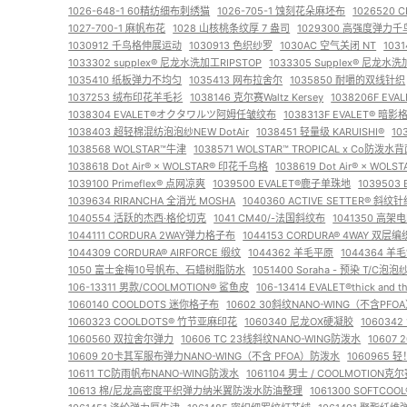
1026-648-1 60精纺细布刺绣猫
1026-705-1 蚀刻花朵麻坯布
1026520
1027-700-1 麻帆布花
1028 山核桃条纹厚 7 盎司
1029300 高强度弹力千
1030912 千鸟格伸展运动
1030913 色织纱罗
1030AC 空气关闭 NT
103
1033302 supplex® 尼龙水洗加工RIPSTOP
1033305 Supplex® 尼龙水
1035410 纸板弹力不均匀
1035413 网布拉舍尔
1035850 耐嚼的双线针织
1037253 绒布印花羊毛衫
1038146 克尔赛Waltz Kersey
1038206F EVA
1038304 EVALET®オクタワルツ阿姆任皱纹布
1038313F EVALET® 暗影
1038403 超轻棉混纺泡泡纱NEW DotAir
1038451 轻量级 KARUISHI®
10
1038568 WOLSTAR™牛津
1038571 WOLSTAR™ TROPICAL x Co防泼水
1038618 Dot Air® × WOLSTAR® 印花千鸟格
1038619 Dot Air® × WOL
1039100 Primeflex® 点网凉爽
1039500 EVALET®鹿子单珠地
103950
1039634 RIRANCHA 全消光 MOSHA
1040360 ACTIVE SETTER® 斜
1040554 活跃的杰西·格伦切克
1041 CM40/-法国斜纹布
1041350 高架
1044111 CORDURA 2WAY弹力格子布
1044153 CORDURA® 4WAY 双
1044309 CORDURA® AIRFORCE 缎纹
1044362 羊毛平原
1044364 羊
1050 富士金梅10号帆布、石蜡树脂防水
1051400 Soraha - 预染 T/C泡泡
106-13311 男款/COOLMOTION® 鲨鱼皮
106-13414 EVALET®thick and 
1060140 COOLDOTS 迷你格子布
10602 30斜纹NANO-WING（不含PF
1060323 COOLDOTS® 竹节亚麻印花
1060340 尼龙OX硬凝胶
1060342
1060560 双拉舍尔弹力
10606 TC 23线斜纹NANO-WING防泼水
10607 
10609 20卡其军服布弹力NANO-WING（不含 PFOA）防泼水
1060965
10611 TC防雨帆布NANO-WING防泼水
1061104 男士 / COOLMOTION克
10613 棉/尼龙高密度平织弹力纳米翼防泼水防油整理
1061300 SOFTCO