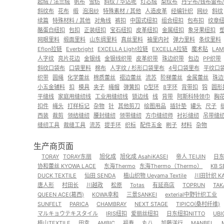
起绒 / 法兰绒
帆布
雪纺
斜纹 / 华达呢
灯芯绒
梨纹布
丹宁布/钱布雷布
斜纹布
花布
缎
泡泡纱
特殊素材 / 其他
人造皮革
经编针织
网纱
斜纹
续篇
特殊材料 / 其他
对角线
裤扣
中国式纽扣
组合纽扣
包布扣
纹章
酪蛋白纽扣
包扣
正装纽扣
宝石纽扣
皮革纽扣
金属纽扣
象牙果纽扣
网眼里料
缎面里料
山东绸里料
真丝里料
袖里内衬
弹力里料
条纹里料
Eflon拉链
Everbright
EXCELLA Light拉链
EXCELLA拉链
魔术贴
LAM
人字纹
亮片花边
金银线
金银线织带
皮革织带
珠边织带
包边
PP织带
斜纹口袋布
口袋里料
棉布
人字纹 / 杉形口袋里布
4号口袋里布
平纹口
织带
圆绳
化学蕾丝
棉质蕾丝
褶边蕾丝
流苏
阶梯蕾丝
金属蕾丝
珠边
小五金辅料
扣
模具
夹子
绳帽
弹簧扣
D型环
8字环
背带扣
钩
圆形
平缝线
家庭用缝纫线
工业用缝纫线
锁边线
线
背带
阿斯科特领巾
胸
扣件
绳头
打样标记
杂物
针
其他剪刀
绘图用品
插针垫
罐头
尺子
西装
裁剪
领结缝纫
腰封缝纫
领带缝纫
方巾缝纫师
衬衫缝纫
吊带缝
缝纫工具
裁缝工具
流苏
提手环
织标
配件五金
刷子
材料
杂物
生产商页面
TORAY
TORAY东丽
旭化成
旭化成 AsahiKASEI
帝人 TEIJIN
日东纺
协和蕾丝 KYOWA LACE
东海Thermo
东海Thermo（Thermo）
KB S
DUCK TEXTILE
仙田 SENDA
植山织物 Ueyama Textile
川田针织 KA
唐人形
村田长
川越政
松原
Totas
有延商店
TOPRUN
TAK
QUEEN ACE(葛西)
KOWA幸和
三景SANKEI
exterial中野针织工业
SUNFELT
PARICA
CHAMBRAY
NEXT STAGE
TIPICO(桑村纤维)
マルキョウテキスタイル
IRIS纽扣
爱丽丝纽扣
日东纽扣NITTO
UBI
植山TEXTILE
田幸
AMBIC
福寿
丸八
加藤洋行
MANBEL