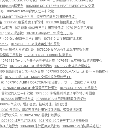
00 男装/COOLMOTION斜纹
1061701 仿棉聚酯纤维COOLMAX斜纹
DERipstop格子布
1063056 SOLOTEX® x HEAT ENERGY® W 交叉
针织
1063462 IRM®背面天竺平针织物
03 SMART TEACH® 衬衫 ~特里克经编系列阳离子条纹~
格
1068510 麻混纺鹿子单珠地
1068700 帕丽娜鹿子单珠地
7 尼龙网布
107 预染 40/2天竺平针织物横条纹
1070 环保蓝色皮革
atlight® 20线斜纹
10710 Catlight™ T/C 彩色丹宁布
071409 强力扭纹千鸟格针织衫
1071410 高度扭曲的针球衣
rody
1076119F 37.5® 技术再生针织罗纹
5 爱琴海有机弹力双罗纹针织
1076209 爱琴海有机丝光生物棉毛布
36G 微型鹿子单珠地
1076401 46G TEXBRID 防撕裂布
1076435 Texbrid® 夹子天竺平针织物
1076451 克尔赛区回收购物中心
织罗纹
1076521 36G T/C 丝滑泡泡纱
1076527 老式洗衣机绒头
6860 聚酯纤维四分之一针双面布
1077003 COOLMAX Lynx针织千鸟格格提花
针织
1077207 棉/COOLMAX® 交织冲浪针织丝光 EC
罗纹
1077910 ALBINI CORCORAN 吸湿排汗、快干、改良鹿子单珠地
布
1078302 REAMIDE 电镀天竺平针织物
1078303 REAMIDE毛圈布
20/1 雾蒙蒙的天竺平针织物
1078505 棉/聚酯纤维鹿子单珠地小叶图案
1078554 通用针织罗纹
1078554GA 通用颜料研磨针织罗纹
8608DG 气流纱，增加密度，拉绒处理，做旧处理。
8610DG 气流纱，增加密度的针织罗纹针织物，带有做旧效果
，针织罗纹效果
1078624 30/1 雾状针织罗纹
1079600 纯羊毛混纺纸板
108 预染 40/2天竺平针织物横条纹
纸状NT抗皱弹力
1084060 牛津图案双线针织
1084087 四向防风羊毛绒™