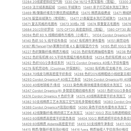
13284 20线紧密斜纹空气粉
1330 CM 16/12卡其军服布（宽幅）
1330
13459 法兰绒表面起绒
13460 平绒弹力
13461 亲子灯芯绒水洗加工弹力
13469 棉/聚酯纤维克尔赛优质绒面麂皮
13470 棉质高级麂皮
13471 棉
13476 靛蓝丝绒弹力（常规款）
13477 21条靛蓝水洗灯芯绒弹力
13478
13671 复古风格的毛圈布
13673 30线x 7线
13674 厚重复古毛圈布
1367
13684 20//2针织罗纹
1370 CPT20 高密度斜纹（宽幅）
1380 CPT3
14094 色织 60 % 线精纺细布方格布（小格子）
14104 Cordot Organ
14140 色织 50 % 线平纹布条纹
14147 有机棉牛津布雷布
14151 麻劳动布
14187 棉/Tencel(TM)莱赛尔纤维 4.5 盎司靛蓝丹宁布
14195 色织 100/2
14227 色织聚酯纤维/棉质方格纹
14235 色织有机棉抽褶布雷布
14238 
14252 色织有机棉 60 %平纹布宽幅方格布和条纹
14254 色织有机棉 6
14262 色织100/2多条纹系列
14272 Cordot Organics 40线人字纹布雷布
14279 有机劳动布（Coolmax 环保面料）
14280 有机棉/尼龙格子布（Cor
14284 70线皮马棉高密度平织条纹
14288 色织20%线棉粗结小线结复古缎
14293 Cordot Organics® 40线工艺条纹
14294 Cordot Organics(R)
14300 40线地球格子/条纹
14333 染色棉/麻块格竖条纹格纹水洗加工
143
14347 Cordot Organics(R) 多臂提花精纺细布系列
14351 色织100/2多条
14374 Cordot Organics ® 色织牛津
14375 40线棉高密度平织水洗加工
1
14382 50支线棉质工艺水洗加工空气羽毛多臂格伦格纹
14383 Cordot O
14389 Cordot Organics®泡泡纱格纹
14390 染色平纹布布雷布水洗加工
14396 42线聚酯纤维/棉府绸工艺水洗加工
14397 100/2 苏比马棉透明
14403 60线棉质高密度平织蓝色条纹
14404 100/2 棉质透明平纹布多条
14409 60线棉质 Aldente高密度平织
14410 50支线棉牛津条纹
14411 
14415 棉质/聚酯纤维泡泡纱格纹
14416 fuwa. 棉质抽褶人字纹商场纱格纹