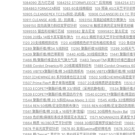
1084090 活力灯芯绒
1084252 STORMFLEECE™ 后背网格
1084254 
1084863 FORMOZA斜纹
1085 60支线棉缎纹
109 预染 40/2天竺平针
10905 CLEANSE®EX TC23s斜纹-抗病毒-
10906 CLEANSE(R) EX TC
10911 CLEANSE 40线- 抗- 抗病毒 -
1093150 背面起绒棉克尔赛弹力
10
1099150 双向高弹力斜纹双罗纹针织
1099216 触感凉爽的尼龙特里克经编
1099555 锯齿形经编灯芯绒
1099582 复古尼龙
1099582C 复古尼龙
1
11096 20线x 14线卡其军服布弹力
111 40/2 精梳平纹天竺平针织物柔软整
1120 20支线精梳斜纹布
1120 40线精梳色织平纹布格纹和条纹
1120 条
11289 聚酯纤维/棉34 %线斜纹
11290 聚酯纤维16线斜纹
11299 30线天气
11439 聚酯纤维/棉巴蒂斯特
11440 40线x 30线缎纹弹力
11441 聚酯纤
11466 棉/聚酯纤维混合天气弹力气流
11483 Tencel(TM)莱赛尔纤维巴
11488 Cordot Organics(R) 20线葛城厚斜纹布
11489 Cordot Organic
11495 VIBTEX聚酯纤维/棉 34线防雨帆布
11496 VIBTEX聚酯纤维/棉 16
11501 [CHEWING] 80 系列线维也拉法兰绒
11502 50线CHEWING高密度
11507 Prime Flex® 鹿子单珠地图案
11507 20支线棉质舒适轻便布
11510
11533 ECOPET®聚酯纤维/棉 33/1斜纹（采用抗静电线）
11534 聚酯纤维
11539 ECOPET®聚酯纤维/棉混纺丹宁布
11540 ECOPET®聚酯纤维/棉
11544 聚酯纤维/棉 20 %斜纹Aqua Magic 3 (C0)
11545 40线x 32线
11554 REN 50线棉/尼龙防雨帆布弹力
11555 REN 60线棉/尼龙混纺防雨
11561 聚酯纤维/棉 20支 x 16线牛津[宽幅]
11562 30线棉布 Rocky Bal
11
11569 色织棉/麻梯形条纹多臂提花水洗加工
11571 NOVANIA20S 紧凑
11664 棉质 16/2BD天竺平针织物
11668 30线印度棉罗纹抽针针织
1166
11674 干丝光双罗纹针织
11676 80 支线Supima密织棉毛布
11678 30
11686 棉/Tencel™ 莫代尔 30 单纱线天竺平针织物
11687 50/2埃及棉针织