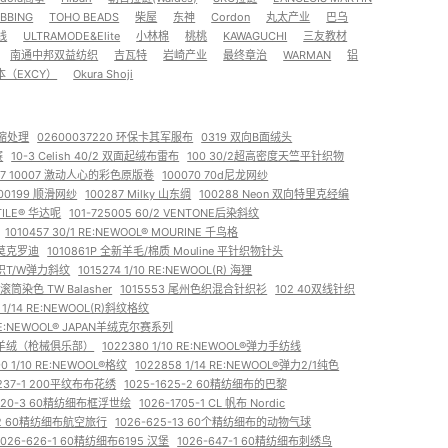
EBBING
TOHO BEADS
柴屋
东神
Cordon
丸太产业
巴乌
线
ULTRAMODE&Elite
小林棉
桃桃
KAWAGUCHI
三友教材
南通中邦双益纺织
吉瓦特
岩崎产业
最终章治
WARMAN
铝
本（EXCY）
Okura Shoji
防缩处理
02600037220 环保卡其军服布
0319 双向B面绒头
赛
10-3 Celish 40/2 双面起绒布雷布
100 30/2超高密度天竺平针织物
07 10007 激动人心的彩色原版卷
100070 70d尼龙网纱
00199 顺滑网纱
100287 Milky 山东绸
100288 Neon 双向特里克经编
NTILE® 华达呢
101-725005 60/2 VENTONE后染斜纹
1010457 30/1 RE:NEWOOL®︎ MOURINE 千鸟格
5d 莫克罗迪
1010861P 全新羊毛/棉质 Mouline 平针织物针头
色织T/W弹力斜纹
1015274 1/10 RE:NEWOOL(R) 海狸
 滚筒染色 TW Balasher
1015553 尾州色织混合针织衫
102 40双线针织
 1/14 RE:NEWOOL(R)斜纹格纹
 RE:NEWOOL® JAPAN羊绒克尔赛系列
OL® 羊绒（枪械俱乐部）
1022380 1/10 RE:NEWOOL®弹力手纺线
90 1/10 RE:NEWOOL®格纹
1022858 1/14 RE:NEWOOL®弹力2/1纯色
1237-1 200平纹布布花绣
1025-1625-2 60精纺细布的巴黎
1620-3 60精纺细布框浮世绘
1026-1705-1 CL 帆布 Nordic
-12 60精纺细布航空旅行
1026-625-13 60个精纺细布的动物气球
1026-626-1 60精纺细布6195 汉堡
1026-647-1 60精纺细布刺绣鸟