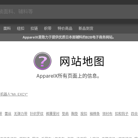
面料
纽扣
拉链
织带
特价商品
新品到货
ApparelX是致力于提供优质日本面辅料的B2B电子商务网站。
网站地图
ApparelX所有页面上的信息。
I机器人“Mr. EXCY”
带
蕾丝
无弹力带
针织罗纹
裤腰里衬
垫肩
胸垫
按扣
袖棉条
领衬布
扣和钩子
四合