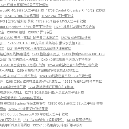
COVERO™ 纤维 x 有机针织天竺平针织物
rganics(R) 40/2密织天竺平针织物
11708 Cordot Organics(R) 40/2针织罗纹
罗纹
11731 17/1BD华夫格面料
11732 26/1度针织罗纹
棉MVS干法30/1密针织罗纹
11739 20/1 拉菲 MVS天竺平针织物
ordot Organics® 16/-BD天竺平针织物
11750 棉质尼龙爆米花拉舍尔
公主
120096 棱镜
120097 罗马帝国
206 CM30 天气（宽幅）晒干复古水洗加工
12078 40线双层纱布
洗加工
12177-OUTLET 60支单纱 精纺细布 柔软水洗加工加工
加工
1231 晒干的老式水洗加工CM80精纺细布宽幅
线x 精纺细布线棉/麻粗结
1241 植物基PE麂皮
12416 棉/麻Weather BIO-TKS
12481 棉/麻巴厘纱水洗加工
1249 40线高密度平织弹力生物整理
53 CM40高密度平织（宽幅）气流
1254 40线高密度平织弹力生物气流
柔软水洗加工
1259 有机棉精纺细布线宽幅宽幅柔软精加工
江纱+卷式CC加工50线平纹布
1263 60线高密度平织JSS+气流处理
处理
1268 C30s 维也拉法兰绒空气水洗加工
12683 棉和尼龙拉舍尔蕾丝
73 40斜纹光泽气流
1274 高捻府绸近江漂白布+卷CC
纺细布透明水洗加工
12779 30线聚酯纤维/人造丝天竺平针织物
混纺针织泡泡纱（Coolmax面料）
849 60支线Supima 棉轻柔棉毛布
12850 60/2 高捻度 SZ天竺平针织物布
针织布
12857 60线双罗纹针织蓬特
2865 Cordot Organics® 30 单纱线天竺平针织物
029 灯芯绒衬衫
131 T/C 40绒头（柔软整理）
13110 皇家格子呢
el™莱赛尔纤维原纤维缎纹
13257 50线莱赛尔/棉原纤维平纹布