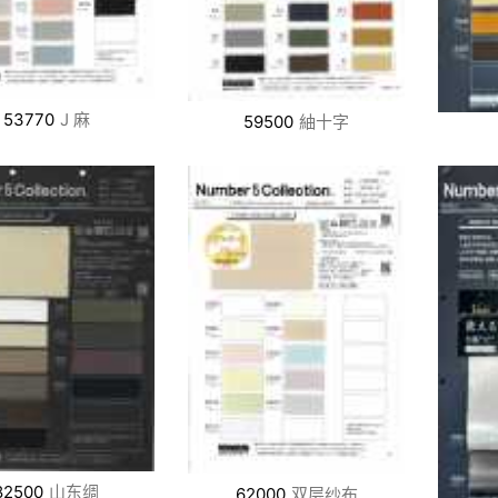
53770
J 麻
59500
紬十字
82500
山东绸
62000
双层纱布