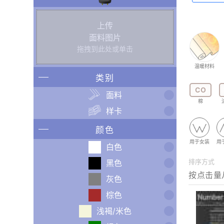
上传
面料图片
拖拽到此处或单击
温暖材料
类别
CO
面料
棉
样卡
颜色
用于女装
用
白色
排序方式
黑色
灰色
棕色
浅褐/米色