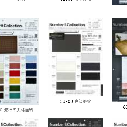
56700
高级缎纹
8
0
流行华夫格面料