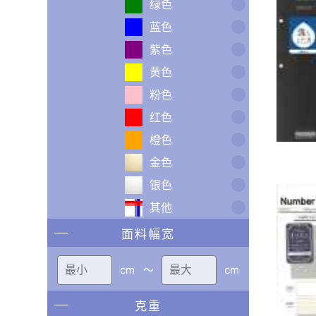
绿色
蓝色
紫色
黄色
粉色
红色
橙色
金色
银色
其他
面料幅宽
cm
〜
cm
克重