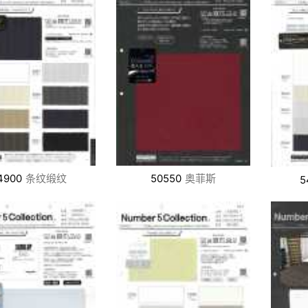
4900
条纹缎纹
50550
奥菲斯
5