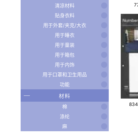
7
清凉材料
贴身衣料
用于外套/夹克/大衣
用于睡衣
用于童装
用于箱包
用于内饰
用于口罩和卫生用品
功能
材料
834
棉
涤纶
麻