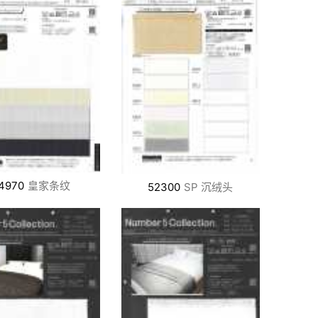
4970
皇家条纹
52300
SP 沉绒头