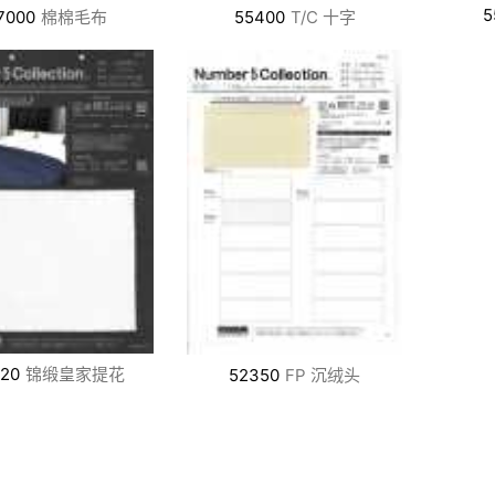
5
7000
棉棉毛布
55400
T/C 十字
20
锦缎皇家提花
52350
FP 沉绒头