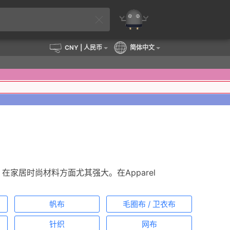
CNY
| 人民币
简体中文
on®，在家居时尚材料方面尤其强大。在Apparel
帆布
毛圈布 / 卫衣布
针织
网布