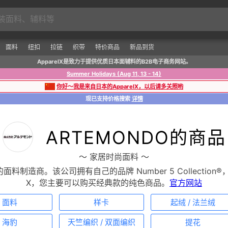
面料
纽扣
拉链
织带
特价商品
新品到货
ApparelX是致力于提供优质日本面辅料的B2B电子商务网站。
Summer Holidays (Aug 11, 13 - 14)
你好～我是来自日本的ApparelX，以后请多关照哟
现已支持价格搜索
详情
ARTEMONDO的商品
〜 家居时尚面料 〜
于大阪的面料制造商。该公司拥有自己的品牌 Number 5 Collecti
X，您主要可以购买经典款的纯色商品。
官方网站
面料
样卡
起绒 / 法兰绒
海豹
天竺编织 / 双面编织
提花