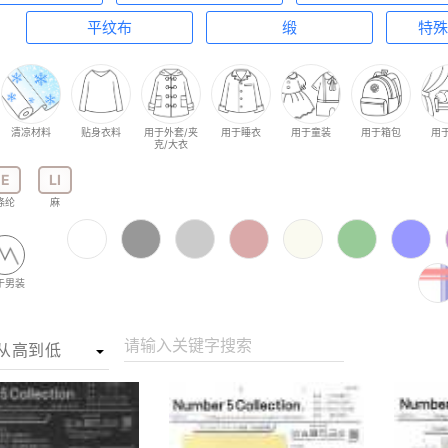
平纹布
缎
特殊
清凉材料
贴身衣料
用于外套/夹
用于睡衣
用于童装
用于箱包
用
克/大衣
E
LI
涤纶
麻
于男装
请输入关键字搜索