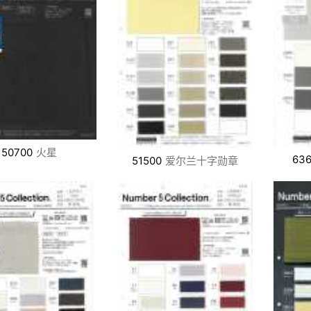
50700
火星
63
51500
爱尔兰十字勋章