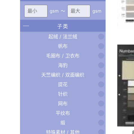
gsm
〜
gsm
子类
起绒 / 法兰绒
帆布
毛圈布 / 卫衣布
海豹
天竺编织 / 双面编织
提花
针织
网布
平纹布
缎
特殊素材 / 其他