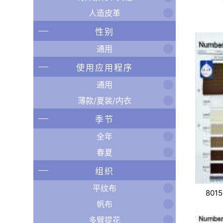
人造皮革
性别
通用
使用应用程序
通用
薄款/夏装/内衣
季节
全年
春夏
组织
平纹布
8015
帆布
多臂提花