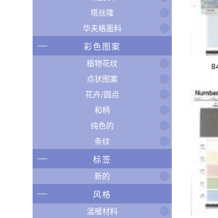
塔丝隆
华夫格面料
彩色图案
植物花纹
8
点状图案
花卉/圆点
和柄
纯色的
条纹
标签
新的
风格
温暖材料