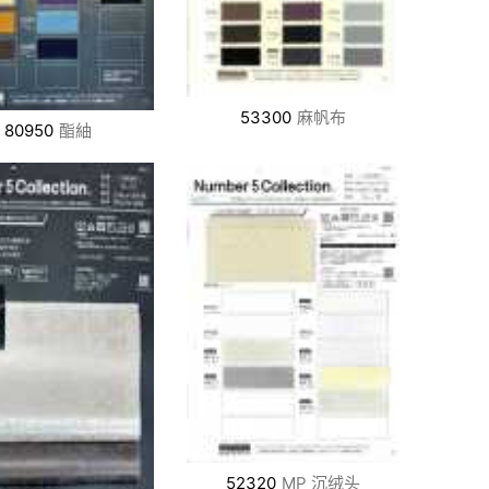
53300
麻帆布
80950
酯紬
52320
MP 沉绒头