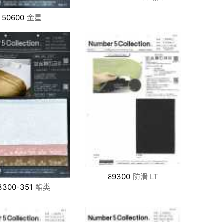
50600
金星
89300
防滑 LT
3300-351
酯类