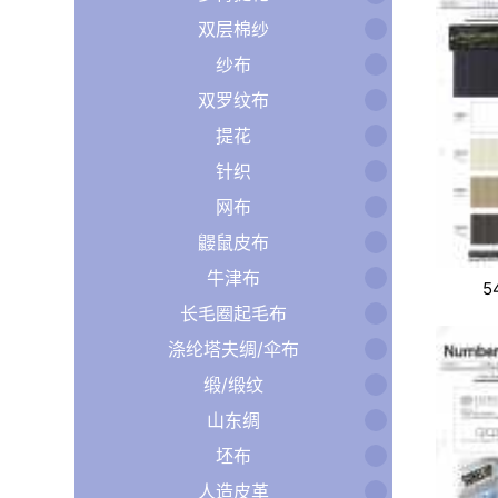
双层棉纱
纱布
双罗纹布
提花
针织
网布
鼹鼠皮布
牛津布
5
长毛圈起毛布
涤纶塔夫绸/伞布
缎/缎纹
山东绸
坯布
人造皮革