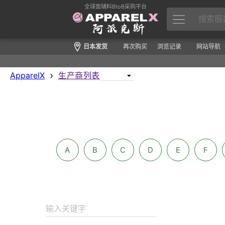
全球面辅料BtoB采购平台
日本发货
再次购买
浏览记录
网站导航
›
ApparelX
A
B
C
D
E
F
输入关键字