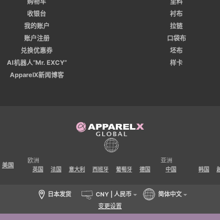
购物车
里料
收银台
衬布
我的账户
拉链
账户注册
口袋布
兑换优惠券
坯布
AI机器人“Mr. EXCY”
样卡
ApparelX新闻博客
欧洲
亚洲
美国
英国
法国
意大利
西班牙
葡萄牙
德国
中国
韩国
日本发货
CNY | 人民币
简体中文
变更设置