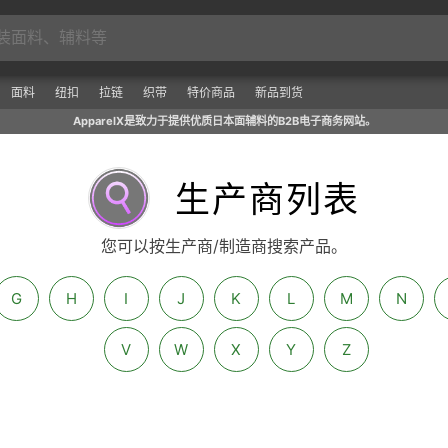
面料
纽扣
拉链
织带
特价商品
新品到货
ApparelX是致力于提供优质日本面辅料的B2B电子商务网站。
生产商列表
您可以按生产商/制造商搜索产品。
G
H
I
J
K
L
M
N
V
W
X
Y
Z