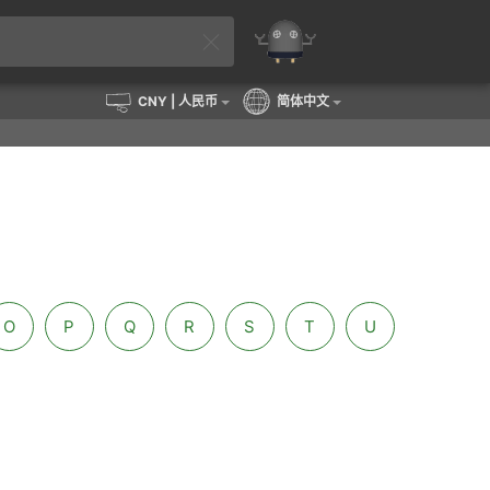
CNY
| 人民币
简体中文
O
P
Q
R
S
T
U