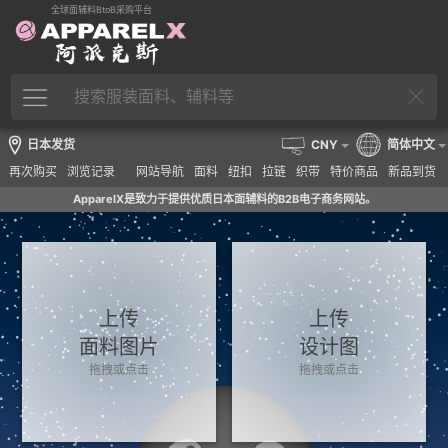
全球面辅料BtoB采购平台
日本发货
CNY
简体中文
再次购买
浏览记录
网站导航
面料
纽扣
拉链
织带
特价商品
新品到货
ApparelX是致力于提供优质日本面辅料的B2B电子商务网站。
上传
上传
面料图片
设计图
拖拽或点击
拖拽或点击