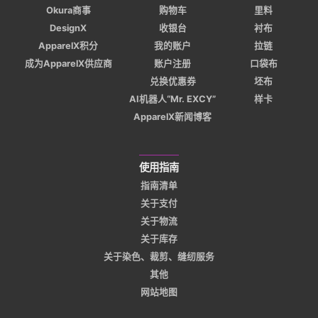
Okura商事
购物车
里料
DesignX
收银台
衬布
ApparelX积分
我的账户
拉链
成为ApparelX供应商
账户注册
口袋布
兑换优惠券
坯布
AI机器人“Mr. EXCY”
样卡
ApparelX新闻博客
使用指南
指南清单
关于支付
关于物流
关于库存
关于染色、裁剪、缝纫服务
其他
网站地图