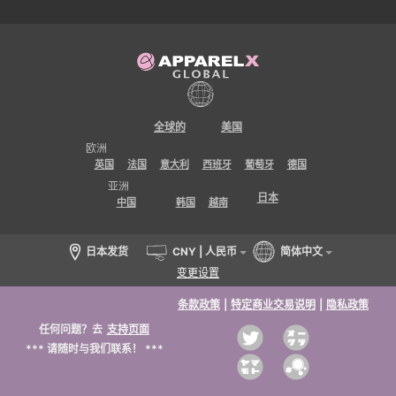
全球的
美国
欧洲
英国
法国
意大利
西班牙
葡萄牙
德国
亚洲
日本
中国
韩国
越南
日本发货
CNY | 人民币
简体中文
变更设置
条款政策
|
特定商业交易说明
|
隐私政策
任何问题？去
支持页面
*** 请随时与我们联系！ ***