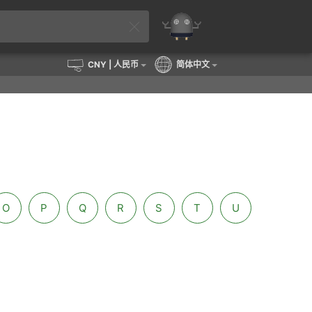
CNY
| 人民币
简体中文
O
P
Q
R
S
T
U