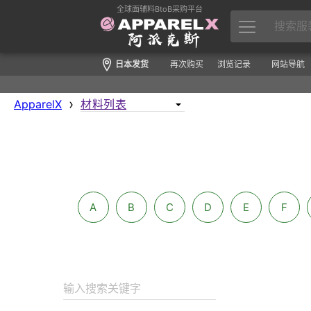
全球面辅料BtoB采购平台
日本发货
再次购买
浏览记录
网站导航
›
ApparelX
A
B
C
D
E
F
输入搜索关键字