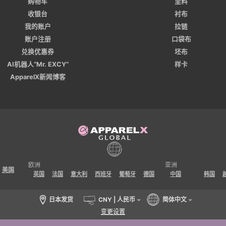
购物车
里料
收银台
衬布
我的账户
拉链
账户注册
口袋布
兑换优惠券
坯布
AI机器人“Mr. EXCY”
样卡
ApparelX新闻博客
欧洲
亚洲
美国
英国
法国
意大利
西班牙
葡萄牙
德国
中国
韩国
日本发货
CNY | 人民币
简体中文
变更设置