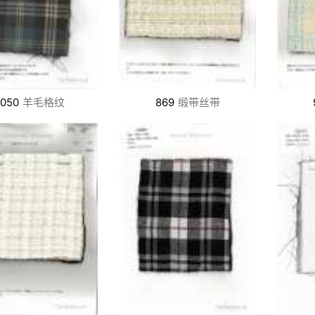
2050
羊毛格纹
869
缎带丝带