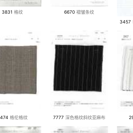
3831
格纹
6670
褶皱条纹
3457
8474
格伦格纹
7777
深色格纹斜纹亚麻布
2