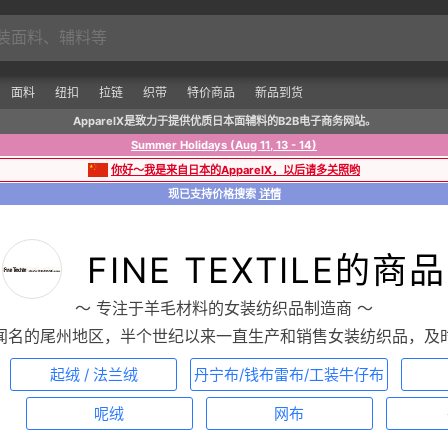
面料
纽扣
拉链
织带
特价商品
新品到货
ApparelX是致力于提供优质日本面辅料的B2B电子商务网站。
Summer Holidays (Aug 11, 13 - 14)
你好～我是来自日本的ApparelX，以后请多关照哟
现已支持价格搜索
详情
FINE TEXTILE的商品
〜 专注于羊毛材料的女装纺织品制造商 〜
闻名的尾州地区，半个世纪以来一直生产和销售女装纺织品，及
起绒 / 法兰绒
丹宁布/钱布雷布/工装牛仔布
呢绒
网布