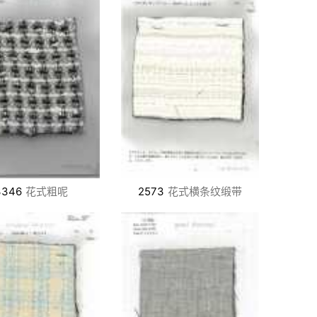
3346
花式粗呢
2573
花式横条纹缎带