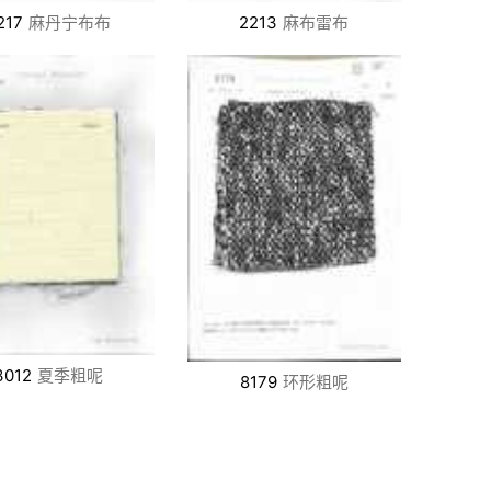
217
麻丹宁布布
2213
麻布雷布
3012
夏季粗呢
8179
环形粗呢