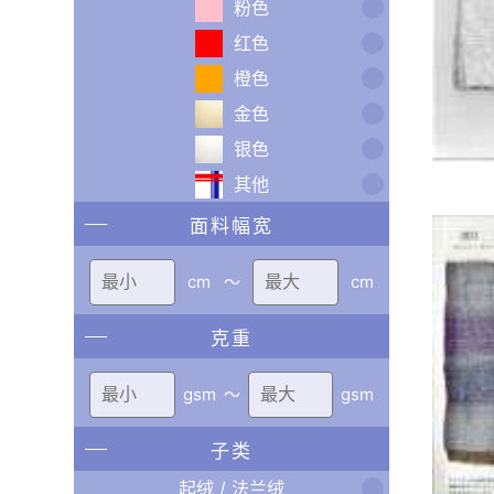
粉色
红色
橙色
金色
银色
其他
面料幅宽
cm
〜
cm
克重
gsm
〜
gsm
子类
起绒 / 法兰绒