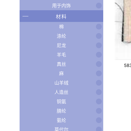
用于内饰
材料
棉
涤纶
尼龙
羊毛
真丝
58
麻
山羊绒
人造丝
铜氨
腈纶
氨纶
莫代尔