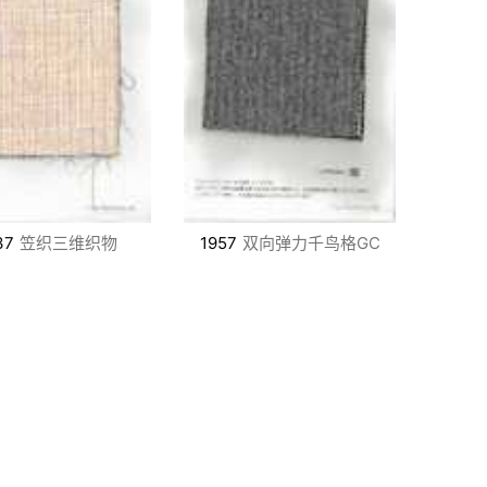
37
笠织三维织物
1957
双向弹力千鸟格GC