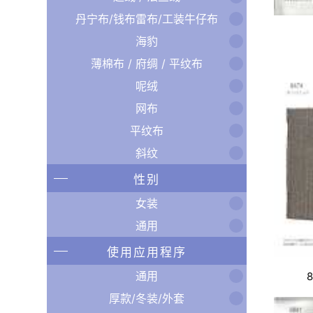
丹宁布/钱布雷布/工装牛仔布
海豹
薄棉布 / 府绸 / 平纹布
呢绒
网布
平纹布
斜纹
性别
女装
通用
使用应用程序
通用
厚款/冬装/外套