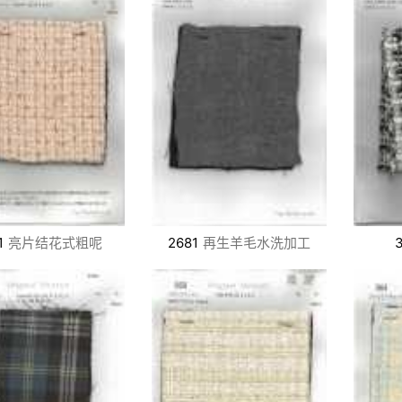
1
亮片结花式粗呢
2681
再生羊毛水洗加工