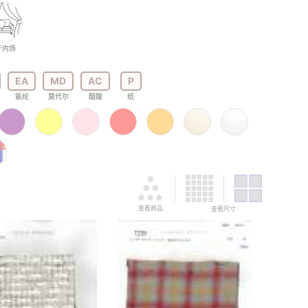
于内饰
EA
MD
AC
P
氨纶
莫代尔
醋酸
纸
查看商品
查看尺寸