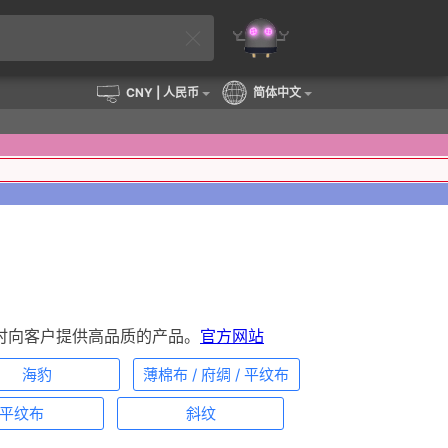
CNY
| 人民币
简体中文
时向客户提供高品质的产品。
官方网站
海豹
薄棉布 / 府绸 / 平纹布
平纹布
斜纹