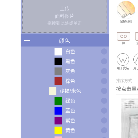
上传
面料图片
温暖材料
拖拽到此处或单击
CO
颜色
棉
白色
黑色
用于女装
用
灰色
棕色
排序方式
浅褐/米色
绿色
蓝色
紫色
黄色