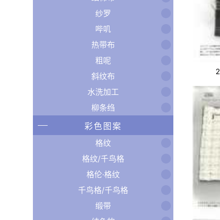
纱罗
哔叽
热带布
粗呢
斜纹布
水洗加工
柳条绉
彩色图案
格纹
格纹/千鸟格
格伦·格纹
千鸟格/千鸟格
缎带