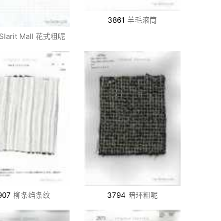
3861
羊毛滚筒
Slarit Mall 花式粗呢
907
柳条绉条纹
3794
暗环粗呢