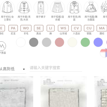
用于衬衫/女
用于外套/夹
用于裤子
用于短裙/连
用于夹克/西
用于戏服/舞
用
士罩衫
克/大衣
衣裙
装
台服装
E
PA
WO
SE
LI
WS
CV
CU
MA
涤纶
尼龙
羊毛
真丝
麻
山羊绒
人造丝
铜氨
腈纶
于男装
请输入关键字搜索