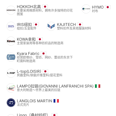
HOKKOH北高
HYMO
主要采用棉质材料，拥有许多独特的印花
衬布
图案
IRIS纽扣
KAJITECH
纽扣/五金配件
塑料扣件及其他服装材料
KOWA幸和
主营家装用等各种纺织品的制造商
Kyara Fabric
经营欧根纱、雪纺、网纱、蕾丝的东京下
町面料制造商
L-top(LOISIR)
宾霸里料/铜氨纤维里料/提花里料
LAMPO拉链(GIOVANNI LANFRANCHI SPA)
意大利制造～世界上最美的拉链
LANGLOIS MARTIN
法式亮片
Lingo（桑村纺织）