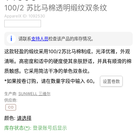
100/2 苏比马棉透明缎纹双条纹
ApparelX ID:
1092530
请联系
支持人员
检查该产品的库存情况。
这款轻盈的缎纹采用100/2苏比马棉制成，光泽优雅，外观
清晰。高密度和适中的硬度使其亲肤舒适，并具有顺滑的棉
质触感。它采用简洁干净的单色双条纹。
*如果按卷订购，请在数量字段中输入 60。
设置卷数
生产商:
SUNWELL 三维尔
供应商:
CO
颜色:
请选择
库存状态(
*
):
登录账号后显示