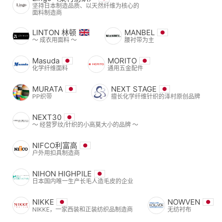
坚持日本制造品质、以天然纤维为核心的
面料制造商
LINTON 林顿
MANBEL
〜 成衣用面料 〜
腰衬带为主
Masuda
MORITO
化学纤维面料
通用五金配件
MURATA
NEXT STAGE
PP织带
擅长化学纤维针织的泽村原创品牌
NEXT30
〜 经营罗纹/针织的小高莫大小的品牌 〜
NIFCO利富高
户外用扣具制造商
NIHON HIGHPILE
日本国内唯一生产长毛人造毛皮的企业
NIKKE
NOWVEN
NIKKE，一家西装和正装纺织品制造商
无纺衬布