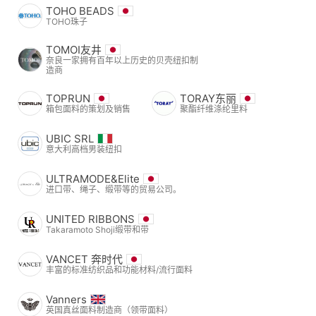
TOHO BEADS
TOHO珠子
TOMOI友井
奈良一家拥有百年以上历史的贝壳纽扣制
造商
TOPRUN
TORAY东丽
箱包面料的策划及销售
聚酯纤维涤纶里料
UBIC SRL
意大利高档男装纽扣
ULTRAMODE&Elite
进口带、绳子、缎带等的贸易公司。
UNITED RIBBONS
Takaramoto Shoji缎带和带
VANCET 奔时代
丰富的标准纺织品和功能材料/流行面料
Vanners
英国真丝面料制造商（领带面料）