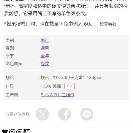
清晰。高密度和适中的硬度使其亲肤舒适，并具有顺滑的棉
质触感。它采用简洁干净的单色双条纹。
*如果按卷订购，请在数量字段中输入 60。
设置卷数
类别
面料
性别
通用
季节
全年
彩色图案
条纹
规格
规格：118 x 60米克重：136gsm
材质
100% 纯棉
CO
生产商
SUNWELL 三维尔
分享这件商品
常问问题