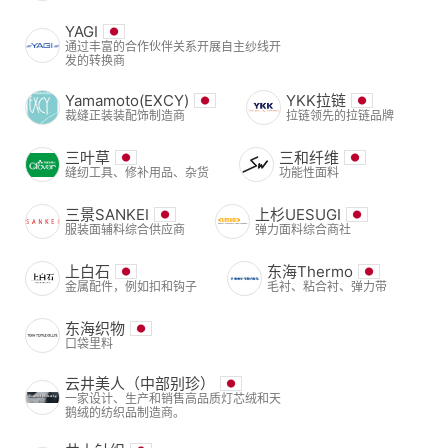
YAGI
通过丰富的合作伙伴关系开展自主纱线开
发的转换商
Yamamoto(EXCY)
YKK拉链
裁缝正装装配饰制造商
拉链领先的拉链品牌
三叶草
三和纤维
缝纫工具、修补用品、杂货
功能性面料
三景SANKEI
上杉UESUGI
服装面辅料综合供应商
弹力面料综合商社
上白石
东海Thermo
金属配件，例如扣和钩子
毛衬、粘合衬、弹力带
东海织物
口袋里料
云井美人（中部别珍）
一家设计、生产和销售高品质灯芯绒和天
鹅绒的纺织品制造商。