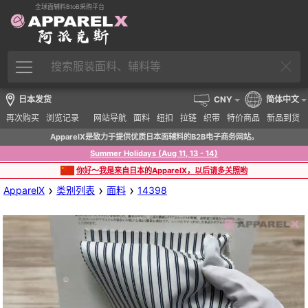
全球面辅料BtoB采购平台
日本发货
CNY
简体中文
再次购买
浏览记录
网站导航
面料
纽扣
拉链
织带
特价商品
新品到货
ApparelX是致力于提供优质日本面辅料的B2B电子商务网站。
Summer Holidays (Aug 11, 13 - 14)
你好～我是来自日本的ApparelX，以后请多关照哟
›
›
›
ApparelX
类别列表
面料
14398