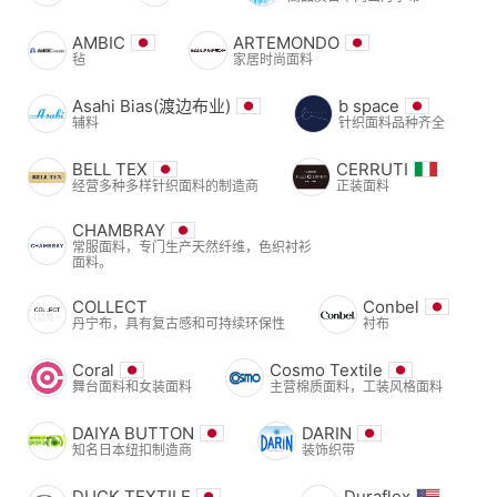
AMBIC
ARTEMONDO
毡
家居时尚面料
Asahi Bias(渡边布业)
b space
辅料
针织面料品种齐全
BELL TEX
CERRUTI
经营多种多样针织面料的制造商
正装面料
CHAMBRAY
常服面料，专门生产天然纤维，色织衬衫
面料。
COLLECT
Conbel
丹宁布，具有复古感和可持续环保性
衬布
Coral
Cosmo Textile
舞台面料和女装面料
主营棉质面料，工装风格面料
DAIYA BUTTON
DARIN
知名日本纽扣制造商
装饰织带
DUCK TEXTILE
Duraflex