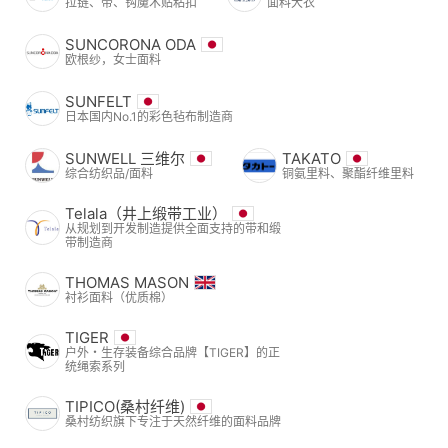
拉链、带、钩魔术贴粘扣
面料大衣
SUNCORONA ODA
欧根纱，女士面料
SUNFELT
日本国内No.1的彩色毡布制造商
SUNWELL 三维尔
TAKATO
综合纺织品/面料
铜氨里料、聚酯纤维里料
Telala（井上缎带工业）
从规划到开发制造提供全面支持的带和缎
带制造商
THOMAS MASON
衬衫面料（优质棉）
TIGER
户外・生存装备综合品牌【TIGER】的正
统绳索系列
TIPICO(桑村纤维)
桑村纺织旗下专注于天然纤维的面料品牌