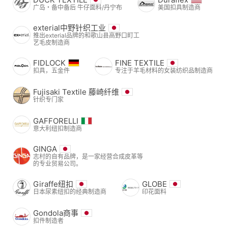
广岛・备中备后 牛仔面料/丹宁布
美国扣具制造商
exterial中野针织工业
推出exterial品牌的和歌山县高野口町工
艺毛皮制造商
FIDLOCK
FINE TEXTILE
扣具，五金件
专注于羊毛材料的女装纺织品制造商
Fujisaki Textile 藤崎纤维
针织专门家
GAFFORELLI
意大利纽扣制造商
GINGA
志村的自有品牌，是一家经营合成皮革等
的专业贸易公司。
Giraffe纽扣
GLOBE
日本尿素纽扣的经典制造商
印花面料
Gondola商事
扣件制造者