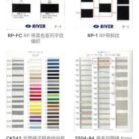
RP-FC
RP 带黑色系列平纹
RP-1
RP带斜纹
编织
CK542
光面绳子粗扁线中粗
5504-84
麻系列圆绳 Kong