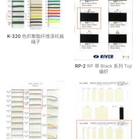
K-320
色织聚酯纤维涤纶扁
绳子
RP-2
RP 带 Black 系列 Toji
编织