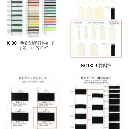
K-301
色织聚酯纤维绳子，
16股，中等粗细
NO1809
棉斜纹