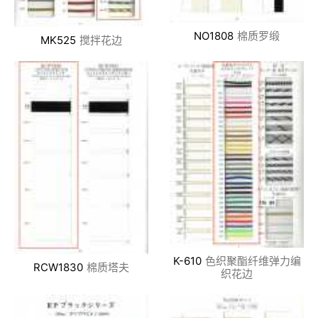
NO1808
棉质罗缎
MK525
搅拌花边
K-610
色织聚酯纤维弹力编
RCW1830
棉质塔夫
织花边