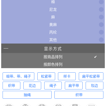
棉
尼龙
麻
黄麻
丙纶
其他
显示方式
按商品排列
按颜色排列
缎带、带、绳子
松紧带
样卡
扁平松紧带
织带
花边
绳子
扁平带
包边
抽绳
织带