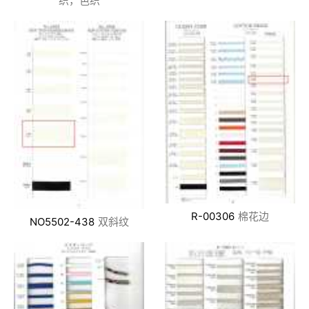
织，色织
R-00306
棉花边
NO5502-438
双斜纹