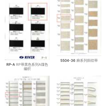
5504-36
麻系列斜纹带
RP-A
RP带黑色系列A煤色
编织