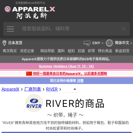
全球面辅料BtoB采购平台
日本发货
CNY
简体中文
再次购买
浏览记录
网站导航
面料
纽扣
拉链
织带
特价商品
新品到货
ApparelX是致力于提供优质日本面辅料的B2B电子商务网站。
Summer Holidays (Aug 11, 13 - 14)
你好～我是来自日本的ApparelX，以后请多关照哟
现已支持价格搜索
详情
›
›
›
ApparelX
厂商列表
RIVER
RIVER的商品
〜 织带，绳子 〜
“RIVER”拥有各种其他地方找不到的独特辅助材料，例如用于箱包、鞋子和服装的
时尚松紧带和时尚绳子。