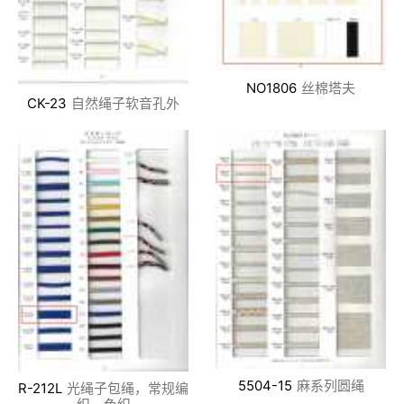
NO1806
丝棉塔夫
CK-23
自然绳子软音孔外
5504-15
麻系列圆绳
R-212L
光绳子包绳，常规编