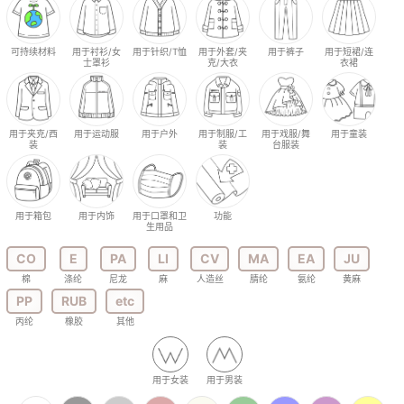
可持续材料
用于衬衫/女
用于针织/T恤
用于外套/夹
用于裤子
用于短裙/连
士罩衫
克/大衣
衣裙
用于夹克/西
用于运动服
用于户外
用于制服/工
用于戏服/舞
用于童装
装
装
台服装
用于箱包
用于内饰
用于口罩和卫
功能
生用品
CO
E
PA
LI
CV
MA
EA
JU
棉
涤纶
尼龙
麻
人造丝
腈纶
氨纶
黄麻
PP
RUB
etc
丙纶
橡胶
其他
用于女装
用于男装