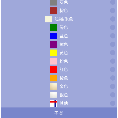
灰色
棕色
浅褐/米色
绿色
蓝色
紫色
黄色
粉色
红色
橙色
金色
银色
其他
子类