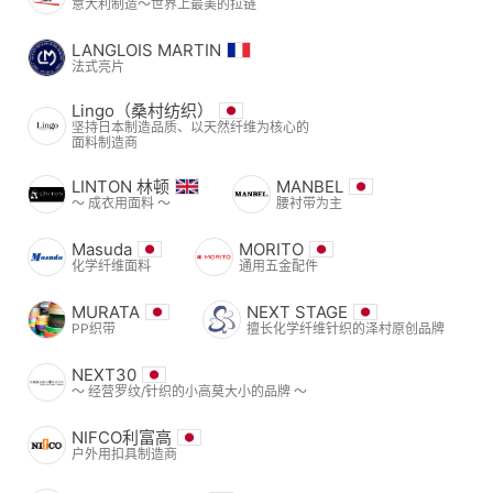
意大利制造～世界上最美的拉链
LANGLOIS MARTIN
法式亮片
Lingo（桑村纺织）
坚持日本制造品质、以天然纤维为核心的
面料制造商
LINTON 林顿
MANBEL
〜 成衣用面料 〜
腰衬带为主
Masuda
MORITO
化学纤维面料
通用五金配件
MURATA
NEXT STAGE
PP织带
擅长化学纤维针织的泽村原创品牌
NEXT30
〜 经营罗纹/针织的小高莫大小的品牌 〜
NIFCO利富高
户外用扣具制造商