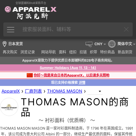
全球面辅料BtoB采购平台
日本发货
CNY
简体中文
再次购买
浏览记录
网站导航
面料
纽扣
拉链
织带
特价商品
新品到货
ApparelX是致力于提供优质日本面辅料的B2B电子商务网站。
Summer Holidays (Aug 11, 13 - 14)
你好～我是来自日本的ApparelX，以后请多关照哟
现已支持价格搜索
详情
›
›
›
ApparelX
厂商列表
THOMAS MASON
THOMAS MASON的商
品
〜 衬衫面料（优质棉） 〜
THOMAS MASON MASON 是一家衬衫面料制造商，于 1796 年在英国成立。1991
年，该公司成为意大利公司 Albini 的一部分，继续生产最优质的面料，保留其传统