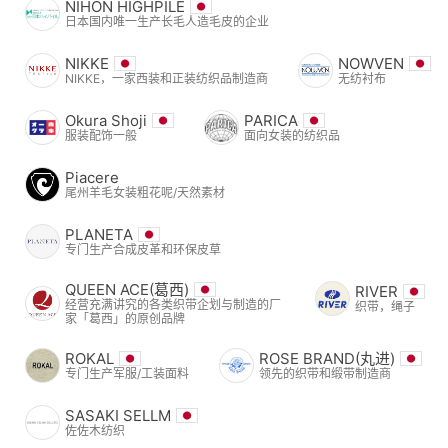
NIHON HIGHPILE
日本国内唯一生产长毛人造毛皮的企业
NIKKE
NOWVEN
NIKKE，一家西装和正装纺织品制造商
无纺衬布
Okura Shoji
PARICA
服装配饰一般
面向女装的纺织品
Piacere
尾州羊毛女装粗花呢/天然素材
PLANETA
专门生产合成皮革和环保皮草
QUEEN ACE(葛西)
RIVER
经营充满讲究的各类织带企划与制造的厂
织带，绳子
家「葛西」的原创品牌
ROKAL
ROSE BRAND(丸进)
专门生产军服/工装面料
领先的织带和缎带制造商
SASAKI SELLM
佐佐木纺织