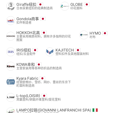
Giraffe纽扣
GLOBE
日本尿素纽扣的经典制造商
印花面料
Gondola商事
扣件制造者
HOKKOH北高
HYMO
主要采用棉质材料，拥有许多独特的印花
衬布
图案
IRIS纽扣
KAJITECH
纽扣/五金配件
塑料扣件及其他服装材料
KOWA幸和
主营家装用等各种纺织品的制造商
Kyara Fabric
经营欧根纱、雪纺、网纱、蕾丝的东京下
町面料制造商
L-top(LOISIR)
宾霸里料/铜氨纤维里料/提花里料
LAMPO拉链(GIOVANNI LANFRANCHI SPA)