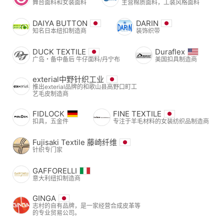
舞台面料和女装面料
主营棉质面料，工装风格面料
DAIYA BUTTON
DARIN
知名日本纽扣制造商
装饰织带
DUCK TEXTILE
Duraflex
广岛・备中备后 牛仔面料/丹宁布
美国扣具制造商
exterial中野针织工业
推出exterial品牌的和歌山县高野口町工
艺毛皮制造商
FIDLOCK
FINE TEXTILE
扣具，五金件
专注于羊毛材料的女装纺织品制造商
Fujisaki Textile 藤崎纤维
针织专门家
GAFFORELLI
意大利纽扣制造商
GINGA
志村的自有品牌，是一家经营合成皮革等
的专业贸易公司。