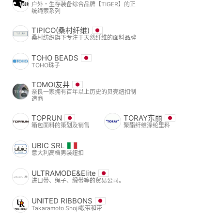
户外・生存装备综合品牌【TIGER】的正
统绳索系列
TIPICO(桑村纤维)
桑村纺织旗下专注于天然纤维的面料品牌
TOHO BEADS
TOHO珠子
TOMOI友井
奈良一家拥有百年以上历史的贝壳纽扣制
造商
TOPRUN
TORAY东丽
箱包面料的策划及销售
聚酯纤维涤纶里料
UBIC SRL
意大利高档男装纽扣
ULTRAMODE&Elite
进口带、绳子、缎带等的贸易公司。
UNITED RIBBONS
Takaramoto Shoji缎带和带