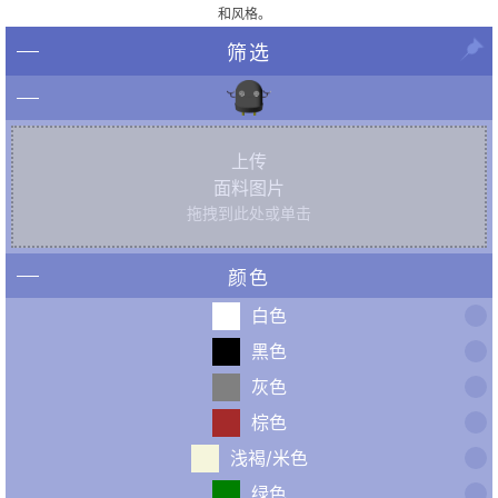
和风格。
筛选
上传
面料图片
拖拽到此处或单击
颜色
白色
黑色
灰色
棕色
浅褐/米色
绿色