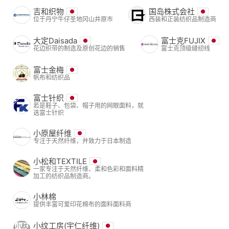
吉和织物
国岛株式会社
位于丹宁牛仔圣地冈山井原市
西装和正装纺织品制造商
大定Daisada
富士克FUJIX
花边织带的制造及原创花边的销售
富士克顶级缝纫线
富士金梅
帆布和纺织品
富士针织
若是鞋子、包袋、帽子用的网眼面料，就
选富士针织
小原屋纤维
专注于天然纤维，并致力于日本制造
小松和TEXTILE
一家专注于天然纤维、柔和色彩和面料精
加工的纺织品制造商。
小林棉
提供丰富可爱印花棉布的面料面料商
小纹工房(宇仁纤维)