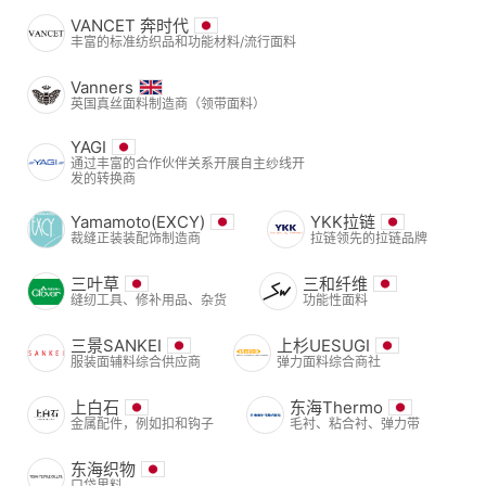
VANCET 奔时代
丰富的标准纺织品和功能材料/流行面料
Vanners
英国真丝面料制造商（领带面料）
YAGI
通过丰富的合作伙伴关系开展自主纱线开
发的转换商
Yamamoto(EXCY)
YKK拉链
裁缝正装装配饰制造商
拉链领先的拉链品牌
三叶草
三和纤维
缝纫工具、修补用品、杂货
功能性面料
三景SANKEI
上杉UESUGI
服装面辅料综合供应商
弹力面料综合商社
上白石
东海Thermo
金属配件，例如扣和钩子
毛衬、粘合衬、弹力带
东海织物
口袋里料