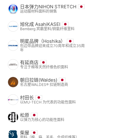
日本弹力NIHON STRETCH
运动服材料面料的销售
旭化成 AsahiKASEI
Bemberg 宾霸里料/铜氨纤维里料
明星品牌（Hoshika）
包边带品牌迎来成立70周年和成立35周
年
有延商店
专注于棉等天然纤维色织面料
朝日拉链(Waldes)
名古屋WALDES® 拉链制造商
村田长
以MU-TECH 为代表的功能性面料
松原
以弹力为核心的功能性面料
柴屋
面料（棉、麻、羊毛、合成纤维等）