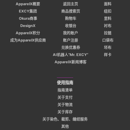
ApparelX概要
返回主页
面料
EXCY集团
商品搜索页
纽扣
Okura商事
购物车
里料
DesignX
收银台
衬布
ApparelX积分
我的账户
拉链
成为ApparelX供应商
账户注册
口袋布
兑换优惠券
坯布
AI机器人“Mr. EXCY”
样卡
ApparelX新闻博客
使用指南
指南清单
关于支付
关于物流
关于库存
关于染色、裁剪、缝纫服务
其他