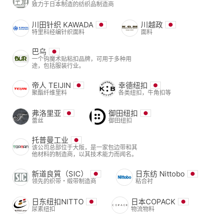
致力于日本制造的纺织品制造商
川田针织 KAWADA
川越政
特里科经编针织面料
面料
巴乌
一个钩魔术贴粘扣品牌，可用于多种用
途，包括服装行业。
帝人 TEIJIN
幸德纽扣
聚酯纤维里料
各类纽扣，牛角扣等
弗洛里亚
御田纽扣
蕾丝
御田纽扣
托普曼工业
该公司总部位于大阪，是一家包边带和其
他材料的制造商，以其技术能力而闻名。
新道良質（SIC）
日东纺 Nittobo
领先的织带・缎带制造商
粘合衬
日东纽扣NITTO
日本COPACK
尿素纽扣
物流物料