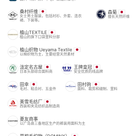
桑村纤维
森菊
女士男士服装，包括衬衫、外套、连衣
擅长天然纤维
裙、下装等。
植山TEXTILE
植山的旗下口袋里料分部
植山织物 Ueyama Textile
以棉织物为主，主要经营天然素材
泷定名古屋
王牌皇冠
日本头部综合面料商
安全优质的线品牌
田幸
田村驹
毛衬、粘合衬、五金件
面料、裁剪和缝制、里料
美雪毛纺厂
西装和夹克纺织品制造商
菱友商事
以广岛县三备地区生产的裤装用面料为主