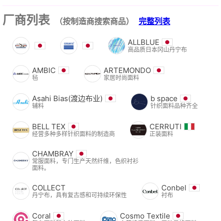
厂商列表
（按制造商搜索商品）
完整列表
ALLBLUE
高品质日本冈山丹宁布
AMBIC
ARTEMONDO
毡
家居时尚面料
Asahi Bias(渡边布业)
b space
辅料
针织面料品种齐全
BELL TEX
CERRUTI
经营多种多样针织面料的制造商
正装面料
CHAMBRAY
常服面料，专门生产天然纤维，色织衬衫
面料。
COLLECT
Conbel
丹宁布，具有复古感和可持续环保性
衬布
Coral
Cosmo Textile