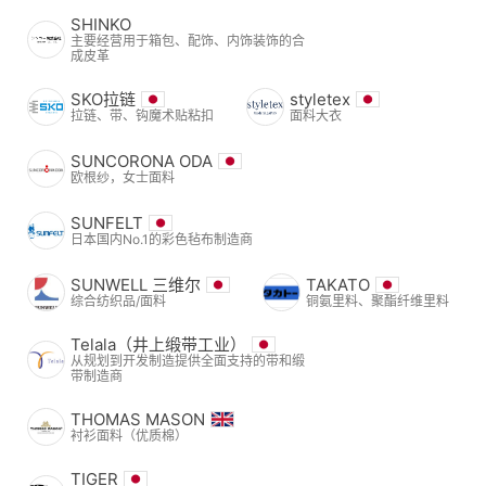
SHINKO
主要经营用于箱包、配饰、内饰装饰的合
成皮革
SKO拉链
styletex
拉链、带、钩魔术贴粘扣
面料大衣
SUNCORONA ODA
欧根纱，女士面料
SUNFELT
日本国内No.1的彩色毡布制造商
SUNWELL 三维尔
TAKATO
综合纺织品/面料
铜氨里料、聚酯纤维里料
Telala（井上缎带工业）
从规划到开发制造提供全面支持的带和缎
带制造商
THOMAS MASON
衬衫面料（优质棉）
TIGER