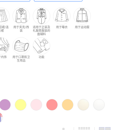
短裙/连
用于夹克/西
适用于正装及
用于睡衣
用于运动服
衣裙
装
礼服类服装的
面辅料
于内饰
用于口罩和卫
功能
生用品