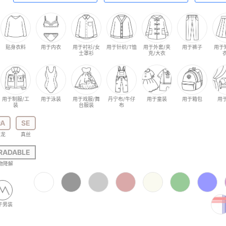
贴身衣料
用于内衣
用于衬衫/女
用于针织/T恤
用于外套/夹
用于裤子
用于
士罩衫
克/大衣
用于制服/工
用于泳装
用于戏服/舞
丹宁布/牛仔
用于童装
用于箱包
用
装
台服装
布
PA
SE
尼龙
真丝
RADABLE
物降解
于男装