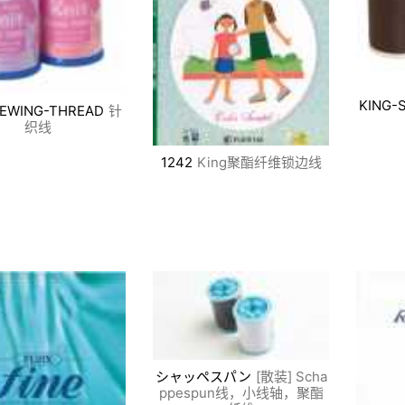
KING-
SEWING-THREAD
针
织线
1242
King聚酯纤维锁边线
シャッペスパン
[散装] Scha
ppespun线，小线轴，聚酯