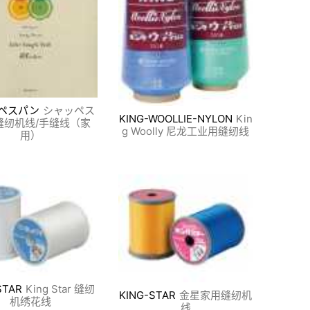
ペスパン
シャッペス
KING-WOOLLIE-NYLON
Kin
缝纫机线/手缝线（家
g Woolly 尼龙工业用缝纫线
用）
STAR
King Star 缝纫
KING-STAR
金星家用缝纫机
机绣花线
线