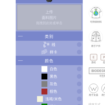
上传
面料图片
可持续材料
拖拽到此处或单击
类别
线
用于户外
样卡
E
颜色
涤纶
白色
BIODEG
黑色
可生
灰色
棕色
用于女装
用
浅褐/米色
排序方式