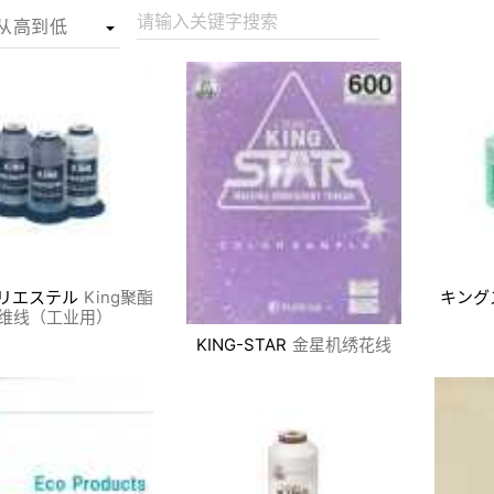
请输入关键字搜索
ポリエステル
King聚酯
キング
维线（工业用）
KING-STAR
金星机绣花线