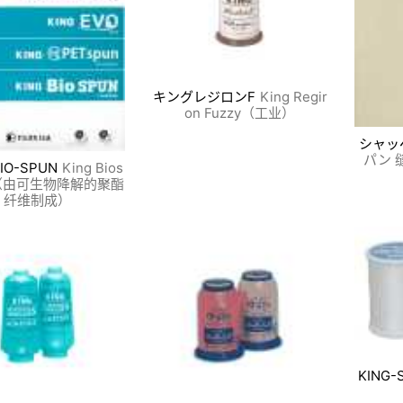
キングレジロンF
King Regir
on Fuzzy（工业）
シャッ
パン 
BIO-SPUN
King Bios
线（由可生物降解的聚酯
纤维制成）
KING-