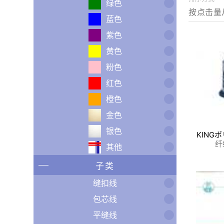
绿色
蓝色
紫色
黄色
粉色
红色
橙色
金色
银色
KING
纤
其他
子类
缝扣线
包芯线
平缝线