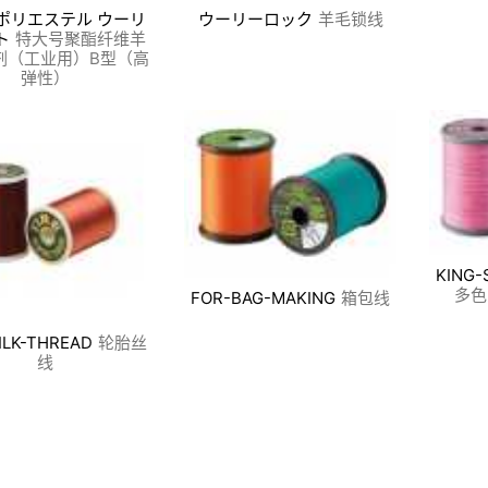
ポリエステル ウーリ
ウーリーロック
羊毛锁线
ト
特大号聚酯纤维羊
剂（工业用）B型（高
弹性）
KING-
多色
FOR-BAG-MAKING
箱包线
ILK-THREAD
轮胎丝
线