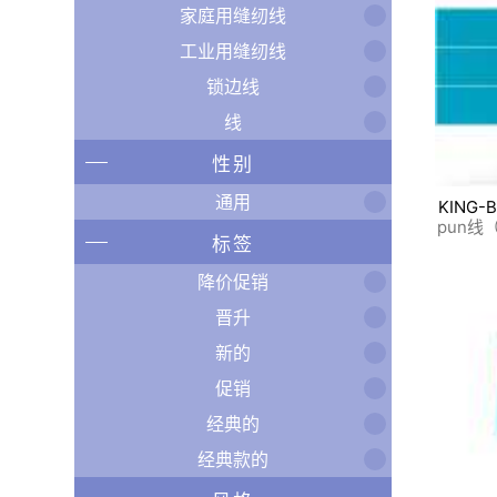
家庭用缝纫线
工业用缝纫线
锁边线
线
性别
通用
KING-
pun
标签
降价促销
晋升
新的
促销
经典的
经典款的