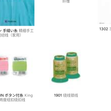
纤维
1302
ン 手縫い糸
精细手工
缝纫线（家用）
PUN ボタン付糸
King
1901
绕线锁线
跨度纽扣绕扣线