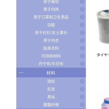
用于箱包
用于内饰
用于口罩和卫生用品
功能
用于衬衫/女士罩衫
用于内衣
贴身衣料
タイヤ
可持续材料
丹宁布/牛仔布
材料
涤纶
尼龙
真丝
聚酯纤维