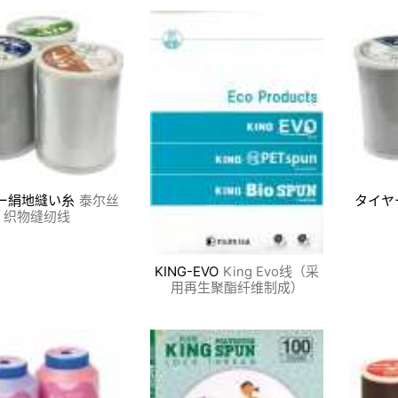
ー絹地縫い糸
泰尔丝
タイヤ
织物缝纫线
KING-EVO
King Evo线（采
用再生聚酯纤维制成）