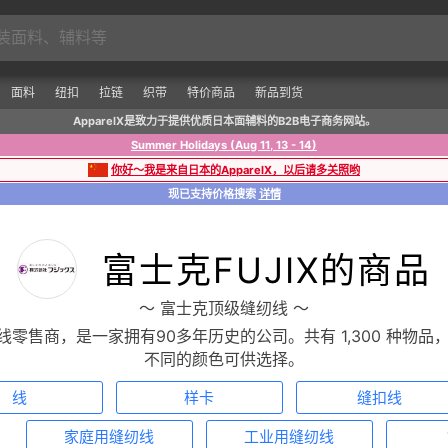
面料
纽扣
拉链
织带
特价商品
新品到货
ApparelX是致力于提供优质日本面辅料的B2B电子商务网站。
Summer Holidays (Aug 11, 13 - 14)
你好～我是来自日本的ApparelX，以后请多关照哟
现已支持价格搜索
详情
富士克FUJIX的商品
〜 富士克顶级缝纫线 〜
缝纫线零售商，是一家拥有90多年历史的公司。共有 1,300 种
不同的颜色可供选择。
线
样卡
缝扣线
家庭用缝纫线
工业用缝纫线