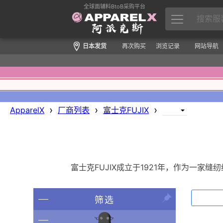
全球面辅料BtoB采购平台
日本发货
再次购买
浏览记录
网站导航
›
›
›
ApparelX
厂商列表
富士克FUJIX
富士克FUJIX成立于1921年，作为一家
筛选