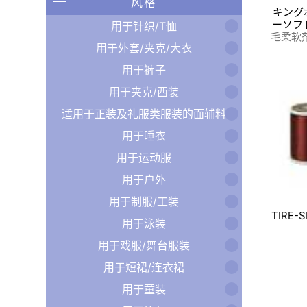
风格
キング
ーソフ
用于针织/T恤
毛柔软
用于外套/夹克/大衣
用于裤子
用于夹克/西装
适用于正装及礼服类服装的面辅料
用于睡衣
用于运动服
用于户外
用于制服/工装
TIRE-S
用于泳装
用于戏服/舞台服装
用于短裙/连衣裙
用于童装