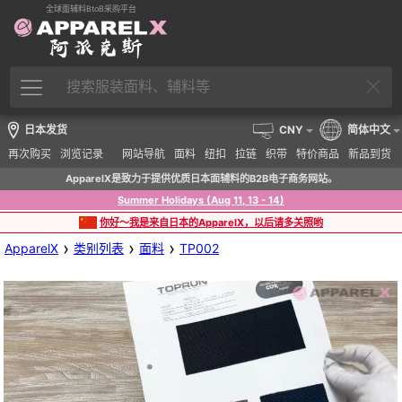
全球面辅料BtoB采购平台
日本发货
CNY
简体中文
再次购买
浏览记录
网站导航
面料
纽扣
拉链
织带
特价商品
新品到货
ApparelX是致力于提供优质日本面辅料的B2B电子商务网站。
Summer Holidays (Aug 11, 13 - 14)
你好～我是来自日本的ApparelX，以后请多关照哟
›
›
›
ApparelX
类别列表
面料
TP002