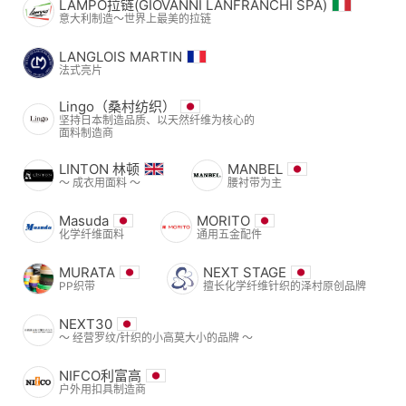
LAMPO拉链(GIOVANNI LANFRANCHI SPA)
意大利制造～世界上最美的拉链
LANGLOIS MARTIN
法式亮片
Lingo（桑村纺织）
坚持日本制造品质、以天然纤维为核心的
面料制造商
LINTON 林顿
MANBEL
〜 成衣用面料 〜
腰衬带为主
Masuda
MORITO
化学纤维面料
通用五金配件
MURATA
NEXT STAGE
PP织带
擅长化学纤维针织的泽村原创品牌
NEXT30
〜 经营罗纹/针织的小高莫大小的品牌 〜
NIFCO利富高
户外用扣具制造商