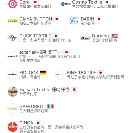
Coral
Cosmo Textile
舞台面料和女装面料
主营棉质面料，工装风格面料
DAIYA BUTTON
DARIN
知名日本纽扣制造商
装饰织带
DUCK TEXTILE
Duraflex
广岛・备中备后 牛仔面料/丹宁布
美国扣具制造商
exterial中野针织工业
推出exterial品牌的和歌山县高野口町工
艺毛皮制造商
FIDLOCK
FINE TEXTILE
扣具，五金件
专注于羊毛材料的女装纺织品制造商
Fujisaki Textile 藤崎纤维
针织专门家
GAFFORELLI
意大利纽扣制造商
GINGA
志村的自有品牌，是一家经营合成皮革等
的专业贸易公司。