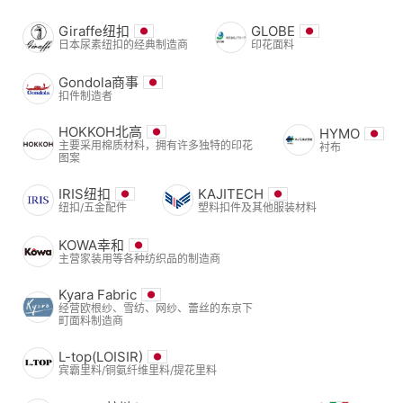
Giraffe纽扣
GLOBE
日本尿素纽扣的经典制造商
印花面料
Gondola商事
扣件制造者
HOKKOH北高
HYMO
主要采用棉质材料，拥有许多独特的印花
衬布
图案
IRIS纽扣
KAJITECH
纽扣/五金配件
塑料扣件及其他服装材料
KOWA幸和
主营家装用等各种纺织品的制造商
Kyara Fabric
经营欧根纱、雪纺、网纱、蕾丝的东京下
町面料制造商
L-top(LOISIR)
宾霸里料/铜氨纤维里料/提花里料