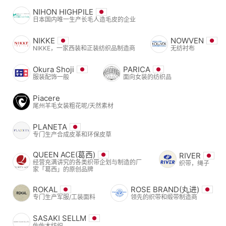
NIHON HIGHPILE
日本国内唯一生产长毛人造毛皮的企业
NIKKE
NOWVEN
NIKKE，一家西装和正装纺织品制造商
无纺衬布
Okura Shoji
PARICA
服装配饰一般
面向女装的纺织品
Piacere
尾州羊毛女装粗花呢/天然素材
PLANETA
专门生产合成皮革和环保皮草
QUEEN ACE(葛西)
RIVER
经营充满讲究的各类织带企划与制造的厂
织带，绳子
家「葛西」的原创品牌
ROKAL
ROSE BRAND(丸进)
专门生产军服/工装面料
领先的织带和缎带制造商
SASAKI SELLM
佐佐木纺织