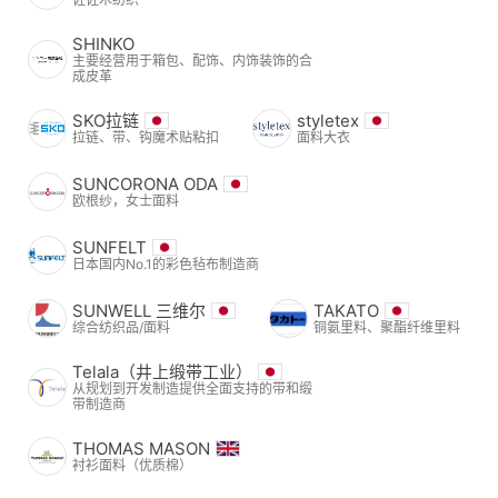
SHINKO
主要经营用于箱包、配饰、内饰装饰的合
成皮革
SKO拉链
styletex
拉链、带、钩魔术贴粘扣
面料大衣
SUNCORONA ODA
欧根纱，女士面料
SUNFELT
日本国内No.1的彩色毡布制造商
SUNWELL 三维尔
TAKATO
综合纺织品/面料
铜氨里料、聚酯纤维里料
Telala（井上缎带工业）
从规划到开发制造提供全面支持的带和缎
带制造商
THOMAS MASON
衬衫面料（优质棉）