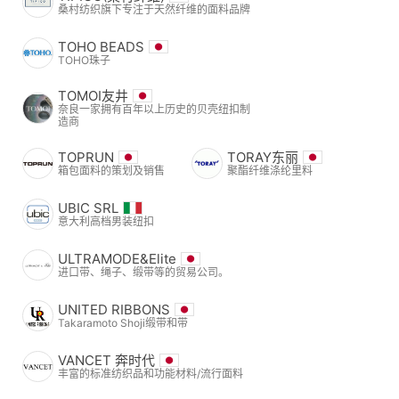
桑村纺织旗下专注于天然纤维的面料品牌
TOHO BEADS
TOHO珠子
TOMOI友井
奈良一家拥有百年以上历史的贝壳纽扣制
造商
TOPRUN
TORAY东丽
箱包面料的策划及销售
聚酯纤维涤纶里料
UBIC SRL
意大利高档男装纽扣
ULTRAMODE&Elite
进口带、绳子、缎带等的贸易公司。
UNITED RIBBONS
Takaramoto Shoji缎带和带
VANCET 奔时代
丰富的标准纺织品和功能材料/流行面料