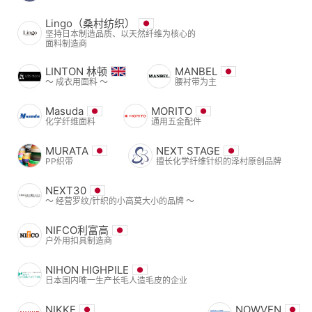
Lingo（桑村纺织）
坚持日本制造品质、以天然纤维为核心的
面料制造商
LINTON 林顿
MANBEL
〜 成衣用面料 〜
腰衬带为主
Masuda
MORITO
化学纤维面料
通用五金配件
MURATA
NEXT STAGE
PP织带
擅长化学纤维针织的泽村原创品牌
NEXT30
〜 经营罗纹/针织的小高莫大小的品牌 〜
NIFCO利富高
户外用扣具制造商
NIHON HIGHPILE
日本国内唯一生产长毛人造毛皮的企业
NIKKE
NOWVEN