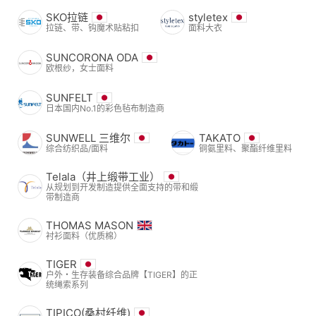
SKO拉链
styletex
拉链、带、钩魔术贴粘扣
面料大衣
SUNCORONA ODA
欧根纱，女士面料
SUNFELT
日本国内No.1的彩色毡布制造商
SUNWELL 三维尔
TAKATO
综合纺织品/面料
铜氨里料、聚酯纤维里料
Telala（井上缎带工业）
从规划到开发制造提供全面支持的带和缎
带制造商
THOMAS MASON
衬衫面料（优质棉）
TIGER
户外・生存装备综合品牌【TIGER】的正
统绳索系列
TIPICO(桑村纤维)