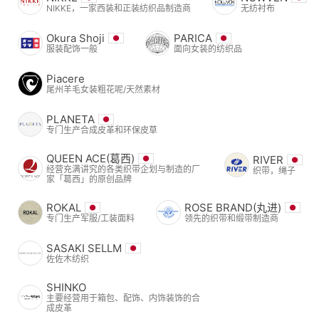
NIKKE，一家西装和正装纺织品制造商
无纺衬布
Okura Shoji
PARICA
服装配饰一般
面向女装的纺织品
Piacere
尾州羊毛女装粗花呢/天然素材
PLANETA
专门生产合成皮革和环保皮草
QUEEN ACE(葛西)
RIVER
经营充满讲究的各类织带企划与制造的厂
织带，绳子
家「葛西」的原创品牌
ROKAL
ROSE BRAND(丸进)
专门生产军服/工装面料
领先的织带和缎带制造商
SASAKI SELLM
佐佐木纺织
SHINKO
主要经营用于箱包、配饰、内饰装饰的合
成皮革