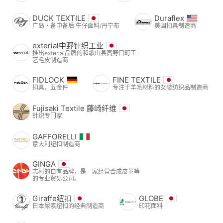
DUCK TEXTILE
Duraflex
广岛・备中备后 牛仔面料/丹宁布
美国扣具制造商
exterial中野针织工业
推出exterial品牌的和歌山县高野口町工
艺毛皮制造商
FIDLOCK
FINE TEXTILE
扣具，五金件
专注于羊毛材料的女装纺织品制造商
Fujisaki Textile 藤崎纤维
针织专门家
GAFFORELLI
意大利纽扣制造商
GINGA
志村的自有品牌，是一家经营合成皮革等
的专业贸易公司。
Giraffe纽扣
GLOBE
日本尿素纽扣的经典制造商
印花面料