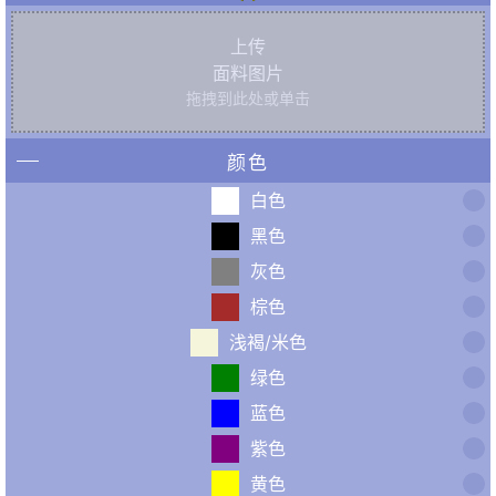
上传
面料图片
拖拽到此处或单击
颜色
白色
黑色
灰色
棕色
浅褐/米色
绿色
蓝色
紫色
黄色