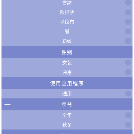
雪纺
欧根纱
平纹布
缎
斜纹
性别
女装
通用
使用应用程序
通用
季节
全年
秋冬