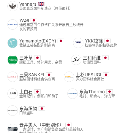
Vanners
英国真丝面料制造商（领带面料）
YAGI
通过丰富的合作伙伴关系开展自主纱线开
发的转换商
Yamamoto(EXCY)
YKK拉链
裁缝正装装配饰制造商
拉链领先的拉链品牌
三叶草
三和纤维
缝纫工具、修补用品、杂货
功能性面料
三景SANKEI
上杉UESUGI
服装面辅料综合供应商
弹力面料综合商社
上白石
东海Thermo
金属配件，例如扣和钩子
毛衬、粘合衬、弹力带
东海织物
口袋里料
云井美人（中部别珍）
一家设计、生产和销售高品质灯芯绒和天