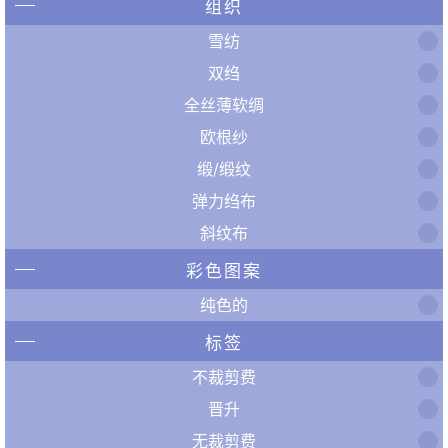
组织
雪纺
双绉
全丝薄软绸
欧根纱
缎/缎纹
弹力绉布
斜纹布
彩色图案
纯色的
标签
不裁剪费
晋升
无裁剪费