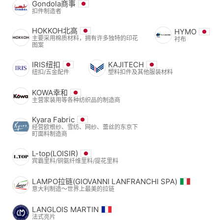
Gondola商事
扣件制造者
HOKKOH北高
HYMO
主要采用棉质材料，拥有许多独特的印花
衬布
图案
IRIS纽扣
KAJITECH
纽扣/五金配件
塑料扣件及其他服装材料
KOWA幸和
主营家装用等各种纺织品的制造商
Kyara Fabric
经营欧根纱、雪纺、网纱、蕾丝的东京下
町面料制造商
L-top(LOISIR)
宾霸里料/铜氨纤维里料/提花里料
LAMPO拉链(GIOVANNI LANFRANCHI SPA)
意大利制造～世界上最美的拉链
LANGLOIS MARTIN
法式亮片