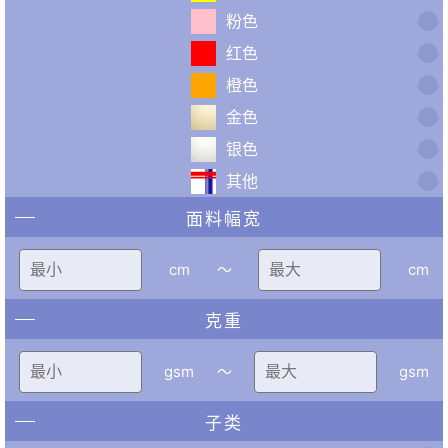
粉色
红色
橙色
金色
银色
其他
面料幅宽
cm
〜
cm
克重
gsm
〜
gsm
子类