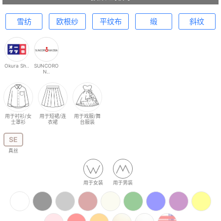
雪纺
欧根纱
平纹布
缎
斜纹
Okura Sh..
SUNCORO
N..
用于衬衫/女
用于短裙/连
用于戏服/舞
士罩衫
衣裙
台服装
SE
真丝
用于女装
用于男装