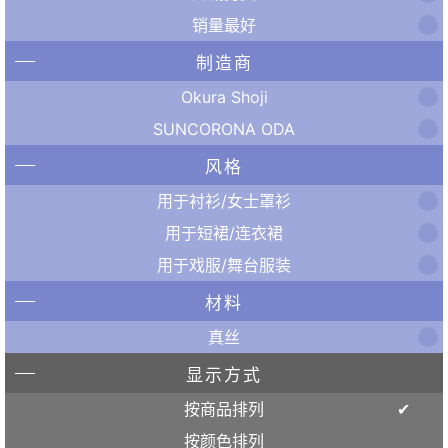
销量最好
制造商
Okura Shoji
SUNCORONA ODA
风格
用于衬衫/女士罩衫
用于短裙/连衣裙
用于戏服/舞台服装
材料
真丝
显示方式
按商品排列
按颜色排列