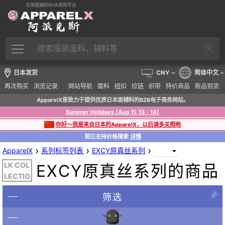
全球面辅料BtoB采购平台
日本发货
CNY
简体中文
再次购买
浏览记录
网站导航
面料
纽扣
拉链
织带
特价商品
新品到货
ApparelX是致力于提供优质日本面辅料的B2B电子商务网站。
Summer Holidays (Aug 11, 13 - 14)
你好～我是来自日本的ApparelX，以后请多关照哟
现已支持价格搜索
详情
›
›
›
ApparelX
系列标签列表
EXCY原真丝系列
EXCY SI
LK COL
EXCY原真丝系列的商品
LECTIO
N
筛选