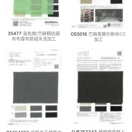
35477
染色棉/苎麻精纺细
OS5016
苎麻莱赛尔帆布CC
布布雷布抓绒水洗加工
加工
OJE253343
棉麻麻苎麻人