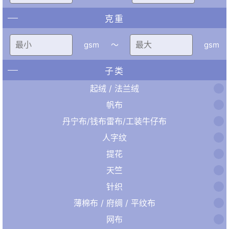
克重
gsm
〜
gsm
子类
起绒 / 法兰绒
帆布
丹宁布/钱布雷布/工装牛仔布
人字纹
提花
天竺
针织
薄棉布 / 府绸 / 平纹布
网布