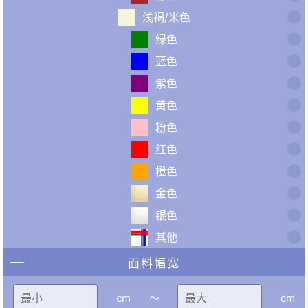
浅褐/米色
绿色
蓝色
紫色
黄色
粉色
红色
橙色
金色
银色
其他
面料幅宽
cm
〜
cm