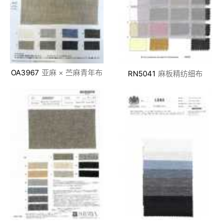
OA3967
亚麻 × 苎麻青年布
RN5041
麻板精纺细布