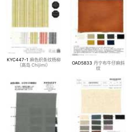
KYC447-1
麻色织条纹杨柳
OAD5833
丹宁布牛仔麻斜
（高岛 Chijimi）
纹