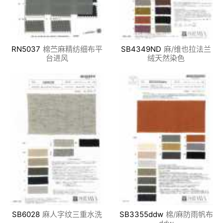
RN5037
棉苎麻精纺细布平
SB4349ND
麻/维也拉法兰
台进风
绒天然染色
SB6028
麻人字纹三重水洗
SB3355ddw
棉/麻防雨帆布