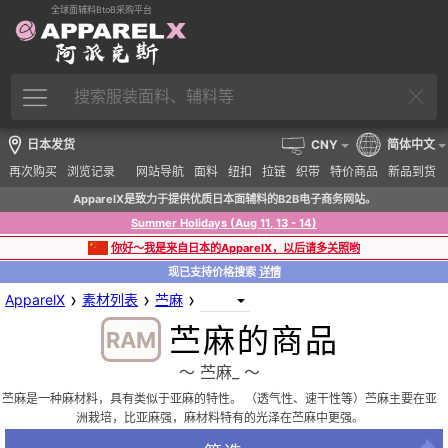
全球面辅料BtoB采购平台
日本发货
CNY
简体中文
再次购买
浏览记录
网站导航
面料
纽扣
拉链
织带
特价商品
新品到货
ApparelX是致力于提供优质日本面辅料的B2B电子商务网站。
Summer Holidays (Aug 11, 13 - 14)
你好～我是来自日本的ApparelX，以后请多关照哟
现已支持价格搜索
详情
›
›
›
ApparelX
素材列表
苎麻
苎麻的商品
RAM
〜 苎麻_ 〜
苎麻是一种麻材料，具有类似于亚麻的特性。 （透气性、速干性等）苎麻主要在亚
洲栽培，比亚麻强，麻材料特有的光泽在苎麻中更强。