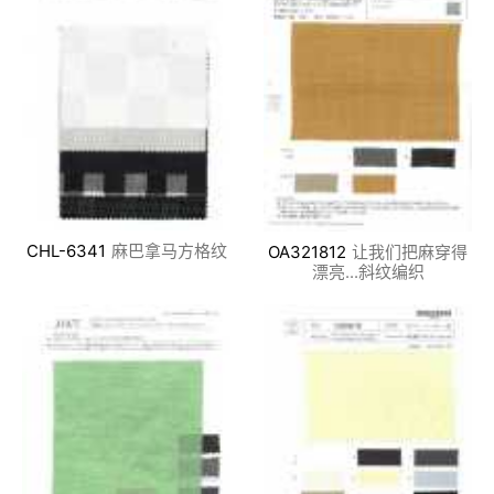
CHL-6341
麻巴拿马方格纹
OA321812
让我们把麻穿得
漂亮...斜纹编织