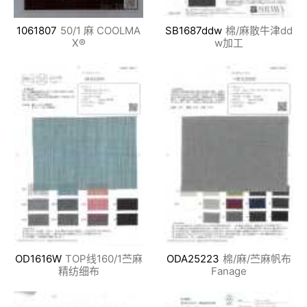
1061807
50/1 麻 COOLMA
SB1687ddw
棉/麻散牛津dd
X®
w加工
OD1616W
TOP线160/1苎麻
ODA25223
棉/麻/苎麻帆布
精纺细布
Fanage