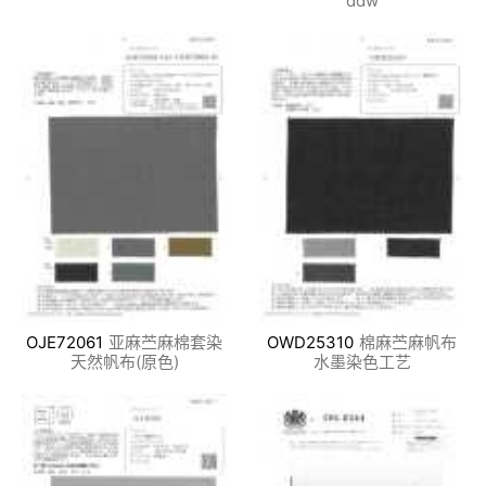
ddw
OJE72061
亚麻苎麻棉套染
OWD25310
棉麻苎麻帆布
天然帆布(原色)
水墨染色工艺