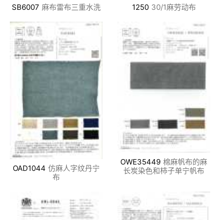
SB6007
麻布雷布三重水洗
1250
30/1麻劳动布
OWE35449
棉麻帆布的麻
OAD1044
仿麻人字纹丹宁
长炭染色和柿子单宁帆布
布