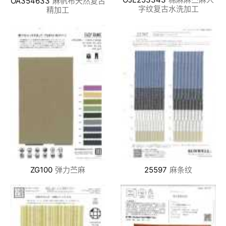
OA354633
麻帆布天然复古
字纹复古水洗加工
精加工
ZG100
弹力苎麻
25597
麻条纹