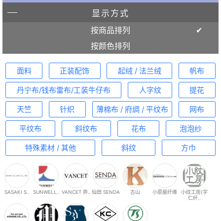
显示方式
按商品排列
按颜色排列
面料
正装配饰
起绒 / 法兰绒
帆布
丹宁布/钱布雷布/工装牛仔布
人字纹
提花
天竺
针织
薄棉布 / 府绸 / 平纹布
网布
平纹布
斜纹布
花布
泡泡纱
特殊素材 / 其他
斜纹
方巾
SASAKI S..
SUNWELL..
VANCET 奔..
仙田 SENDA
古山
小原屋纤维
小纹工房(宇
仁纤..