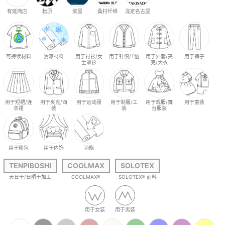
有延商店
松原
柴屋
桑村纤维
泷定名古屋
可持续材料
清凉材料
用于衬衫/女
用于针织/T恤
用于外套/夹
用于裤子
士罩衫
克/大衣
用于短裙/连
用于夹克/西
用于运动服
用于制服/工
用于戏服/舞
用于童装
衣裙
装
装
台服装
用于箱包
用于内饰
功能
TENPIBOSHI
COOLMAX
SOLOTEX
天日干/日晒干加工
COOLMAX®
SOLOTEX® 面料
用于女装
用于男装