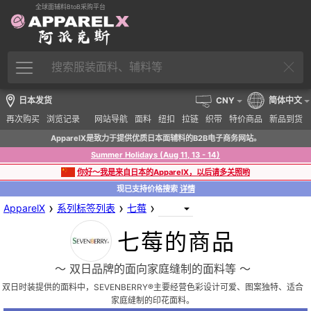
全球面辅料BtoB采购平台
日本发货
CNY
简体中文
再次购买
浏览记录
网站导航
面料
纽扣
拉链
织带
特价商品
新品到货
ApparelX是致力于提供优质日本面辅料的B2B电子商务网站。
Summer Holidays (Aug 11, 13 - 14)
你好～我是来自日本的ApparelX，以后请多关照哟
现已支持价格搜索
详情
›
›
›
ApparelX
系列标签列表
七莓
七莓的商品
〜 双日品牌的面向家庭缝制的面料等 〜
双日时装提供的面料中，SEVENBERRY®主要经营色彩设计可爱、图案独特、适合
家庭缝制的印花面料。