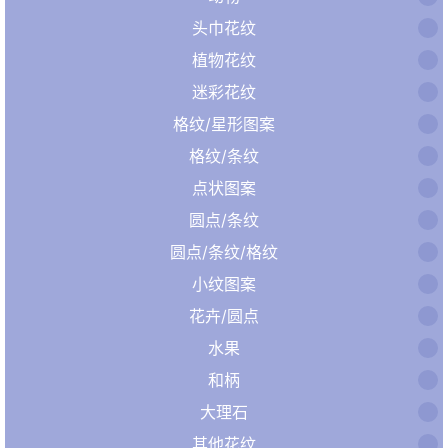
头巾花纹
植物花纹
迷彩花纹
格纹/星形图案
格纹/条纹
点状图案
圆点/条纹
圆点/条纹/格纹
小纹图案
花卉/圆点
水果
和柄
大理石
其他花纹