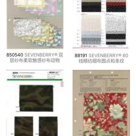
850540
SEVENBERRY® 双
88191
SEVENBERRY® 60
层纱布柔软触感纱布动物
线精纺细布圆点和条纹