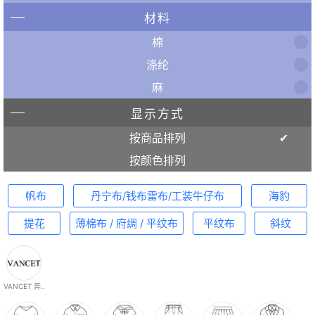
材料
棉
涤纶
麻
显示方式
按商品排列
按颜色排列
帆布
丹宁布/钱布雷布/工装牛仔布
海豹
提花
薄棉布 / 府绸 / 平纹布
平纹布
斜纹
VANCET 奔..