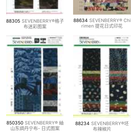
88634
SEVENBERRY® Chi
88305
SEVENBERRY®格子
rimen 提花日式印花
布迷彩图案
850350
SEVENBERRY® 紬
88234
SEVENBERRY®坯
山东绸丹宁布- 日式图案
布辣椒片