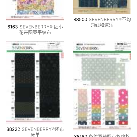
88500
SEVENBERRY®不均
匀线和道乐
6163
SEVENBERRY® 细小
花卉图案平纹布
88222
SEVENBERRY®坯布
床单
88180
条纹双纱圆点格纹格