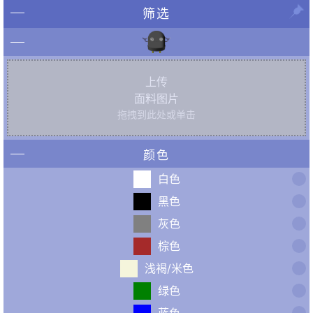
筛选
上传
面料图片
拖拽到此处或单击
颜色
白色
黑色
灰色
棕色
浅褐/米色
绿色
蓝色