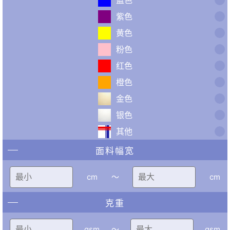
紫色
黄色
粉色
红色
橙色
金色
银色
其他
面料幅宽
cm
〜
cm
克重
gsm
〜
gsm