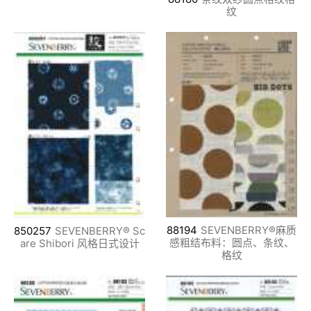
纹
88194
SEVENBERRY®麻质
850257
SEVENBERRY® Sc
感粗结布料：圆点、条纹、
are Shibori 风格日式设计
格纹