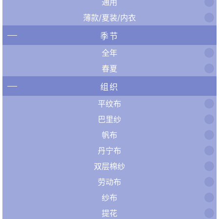
通用
薄款/夏装/内衣
季节
全年
春夏
组织
平纹布
巴里纱
帆布
丹宁布
双层棉纱
劳动布
纱布
提花