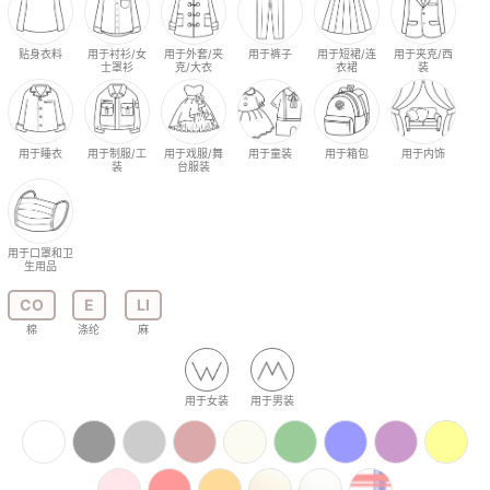
贴身衣料
用于衬衫/女
用于外套/夹
用于裤子
用于短裙/连
用于夹克/西
士罩衫
克/大衣
衣裙
装
用于睡衣
用于制服/工
用于戏服/舞
用于童装
用于箱包
用于内饰
装
台服装
用于口罩和卫
生用品
CO
E
LI
棉
涤纶
麻
用于女装
用于男装