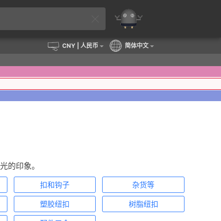
CNY
| 人民币
简体中文
光的印象。
扣和钩子
杂货等
塑胶纽扣
树脂纽扣