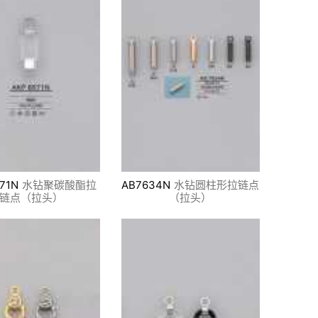
71N
水钻聚碳酸酯拉
AB7634N
水钻圆柱形拉链点
链点（拉头）
（拉头）