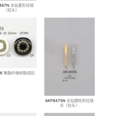
467N
水钻菱形拉链
（拉头）
6
聚酯纤维树脂纽扣
AKP8475N
水钻圆柱形拉链
点（拉头）