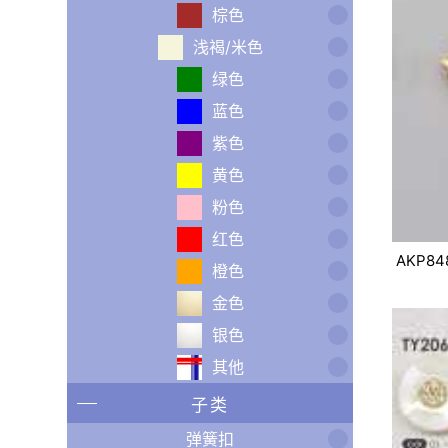
棕色
浅褐/米色
绿色
蓝色
紫色
黄色
粉色
红色
AKP84
橙色
金色
银色
其他
子类
弹簧扣