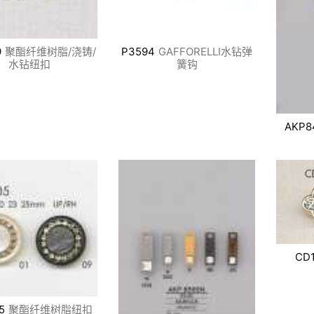
9
聚酯纤维树脂/浇铸/
P3594
GAFFORELLI水钻弹
水钻纽扣
簧钩
AKP8
CD
5
聚酯纤维树脂纽扣