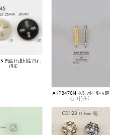
5
聚酯纤维树脂四孔
纽扣
AKP8478N
水钻圆柱形拉链
点（拉头）