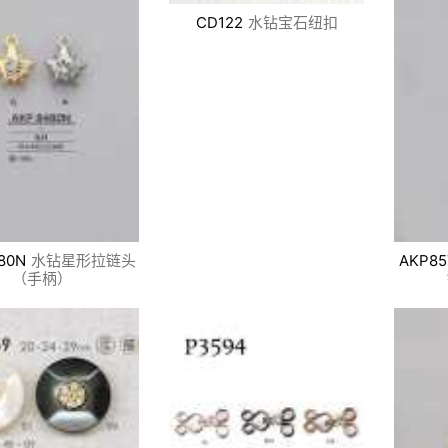
CD122
水钻宝石纽扣
80N
水钻星形拉链头
AKP85
（手柄）