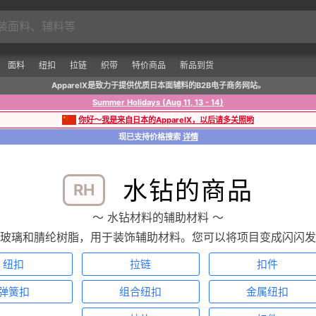
面料
纽扣
拉链
织带
特价商品
新品到货
ApparelX是致力于提供优质日本面辅料的B2B电子商务网站。
Summer Holidays (Aug 11, 13 - 14)
你好～我是来自日本的ApparelX，以后请多关照哟
现已支持价格搜索
详情
水钻的商品
RH
〜 水钻材料的辅助材料 〜
玻璃和腈纶树脂，用于装饰辅助材料。您可以将项目变成闪闪发
纽扣
拉链
扣件
弹簧扣
组合纽扣
金属纽扣