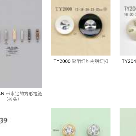
TY2000
聚酯纤维树脂纽扣
TY204
3N
带水钻的方形拉链
（拉头）