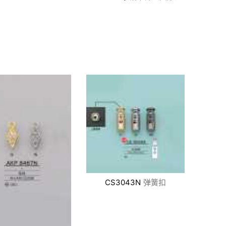
CS3043N
弹簧扣