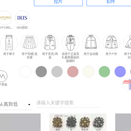
拉片
扣件
FFOREL..
IRIS纽扣
用于裤子
用于短裙/连
用于夹克/西
适用于正装及
用于运动服
用于户外
用于
衣裙
装
礼服类服装的
台
面辅料
于男装
请输入关键字搜索