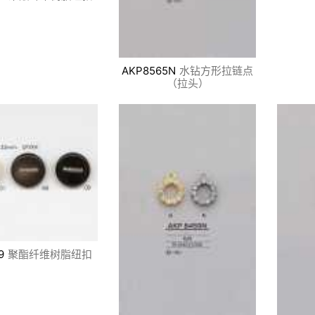
AKP8565N
水钻方形拉链点
（拉头）
9
聚酯纤维树脂纽扣