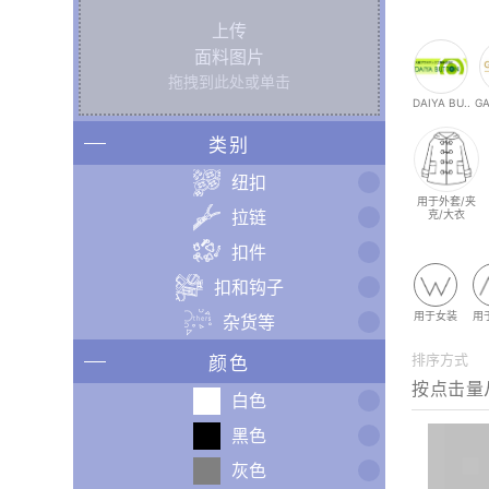
上传
面料图片
拖拽到此处或单击
DAIYA BU..
GA
类别
纽扣
用于外套/夹
拉链
克/大衣
扣件
扣和钩子
用于女装
用
杂货等
排序方式
颜色
白色
黑色
灰色