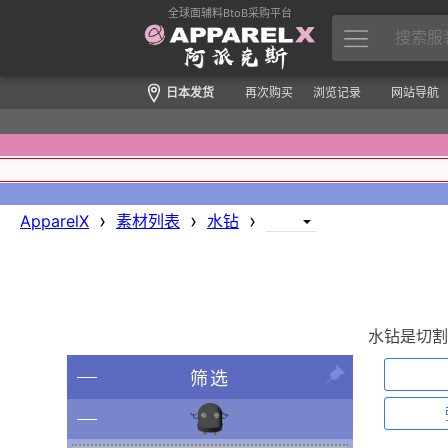
全球面辅料BtoB采购平台
日本发货
再次购买
浏览记录
网站导航
›
›
›
ApparelX
素材列表
水钻
水钻是切割
筛选