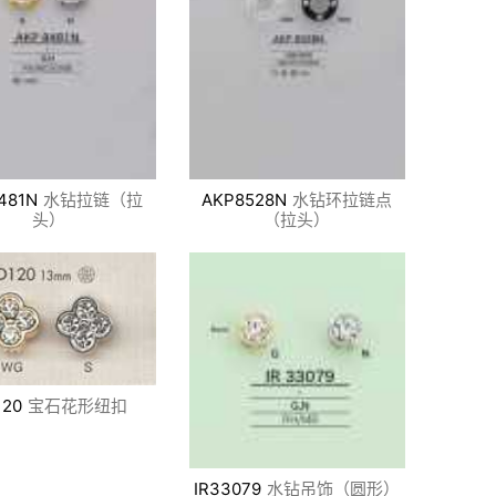
481N
水钻拉链（拉
AKP8528N
水钻环拉链点
头）
（拉头）
120
宝石花形纽扣
IR33079
水钻吊饰（圆形）