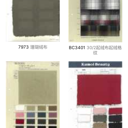
7973
珊瑚绒布
BC3401
30/2起绒布起绒格
纹