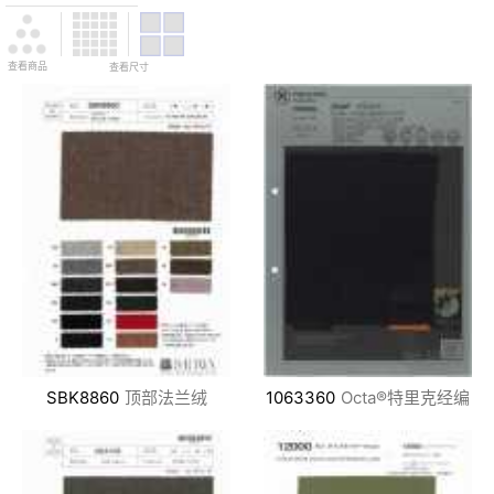
查看商品
查看尺寸
SBK8860
顶部法兰绒
1063360
Octa®特里克经编