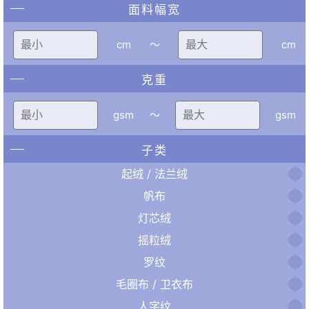
面料幅宽
cm
〜
cm
克重
gsm
〜
gsm
子类
起绒 / 法兰绒
帆布
灯芯绒
摇粒绒
罗纹
毛圈布 / 卫衣布
人字纹