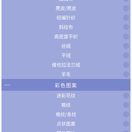
麂皮/麂皮
经编针织
斜纹布
高密度平织
丝绒
平绒
维也拉法兰绒
羊毛
彩色图案
迷彩花纹
格纹
格纹/条纹
点状图案