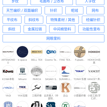
罗纹
毛圈布 / 卫衣布
人字纹
天竺编织 / 双面编织
针织
呢绒
网布
平纹布
斜纹布
特殊素材 / 其他
经编针织
斜纹
金属拉链
中间棉垫料
功能性里布
网眼里料
ARTEMOND
b space
BELL TEX
Cosmo Te..
FINE TEX..
Fujisaki..
HOKKOH北
O
高
KOWA幸和
Minami
PARICA
SASAKI S..
SUNWELL..
TORAY东丽
VANCET 奔..
YAGI
YKK拉链
三和纤维
云井美人（中
古山
小原屋纤维
小纹工房(宇
部别..
仁纤..