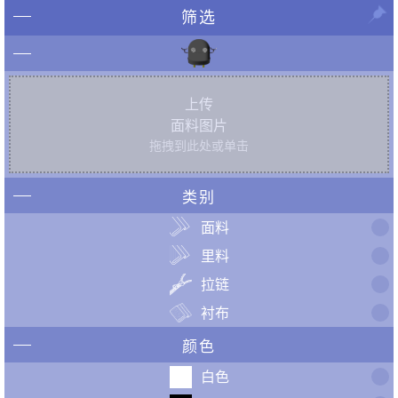
筛选
上传
面料图片
拖拽到此处或单击
类别
面料
里料
拉链
衬布
颜色
白色