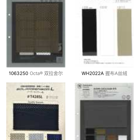
1063250
Octa® 双拉舍尔
WH2022A
握布A丝绒