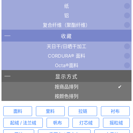
纸
铝
复合纤维（聚酯纤维）
收藏
天日干/日晒干加工
CORDURA® 面料
Octa®面料
显示方式
按商品排列
按颜色排列
面料
里料
拉链
衬布
起绒 / 法兰绒
帆布
灯芯绒
摇粒绒