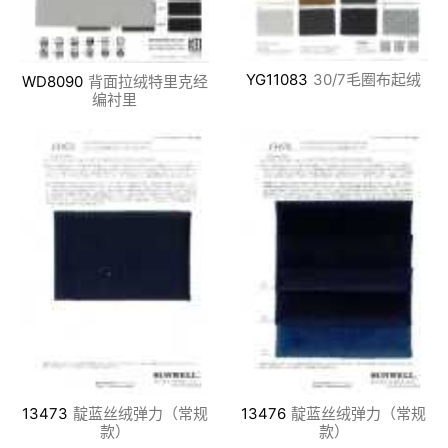
YG11083
30/7毛圈布起绒
WD8090
背面拉绒特里克经
编衬里
13473
靛蓝丝绒弹力（常规
13476
靛蓝丝绒弹力（常规
款）
款）