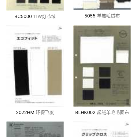
5055
羊羔毛绒布
BC5000
11W灯芯绒
2022HM
环保飞度
BLHK002
起绒羊毛毛圈布