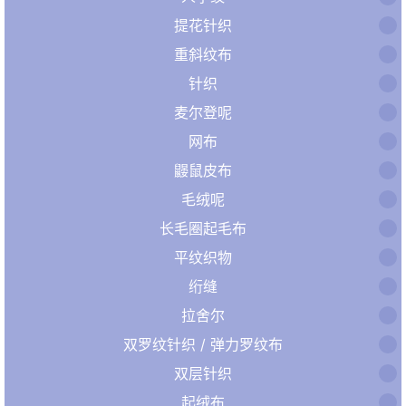
提花针织
重斜纹布
针织
麦尔登呢
网布
鼹鼠皮布
毛绒呢
长毛圈起毛布
平纹织物
绗缝
拉舍尔
双罗纹针织 / 弹力罗纹布
双层针织
起绒布