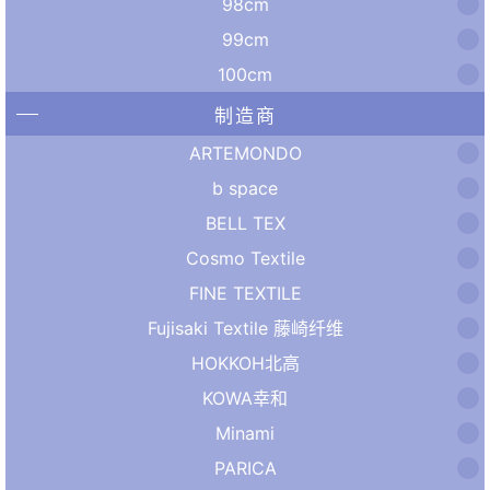
98cm
99cm
100cm
制造商
ARTEMONDO
b space
BELL TEX
Cosmo Textile
FINE TEXTILE
Fujisaki Textile 藤崎纤维
HOKKOH北高
KOWA幸和
Minami
PARICA