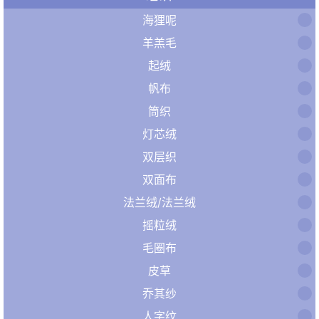
海狸呢
羊羔毛
起绒
帆布
筒织
灯芯绒​
双层织
双面布
法兰绒/法兰绒
摇粒绒
毛圈布
皮草
乔其纱
人字纹