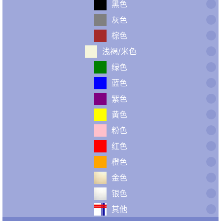
黑色
灰色
棕色
浅褐/米色
绿色
蓝色
紫色
黄色
粉色
红色
橙色
金色
银色
其他