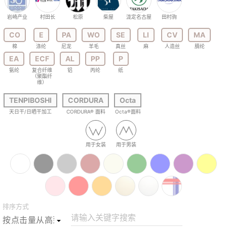
岩崎产业
村田长
松原
柴屋
泷定名古屋
田村驹
CO
E
PA
WO
SE
LI
CV
MA
棉
涤纶
尼龙
羊毛
真丝
麻
人造丝
腈纶
EA
ECF
AL
PP
P
氨纶
复合纤维
铝
丙纶
纸
（聚酯纤
维）
TENPIBOSHI
CORDURA
Octa
天日干/日晒干加工
CORDURA® 面料
Octa®面料
用于女装
用于男装
排序方式
请输入关键字搜索