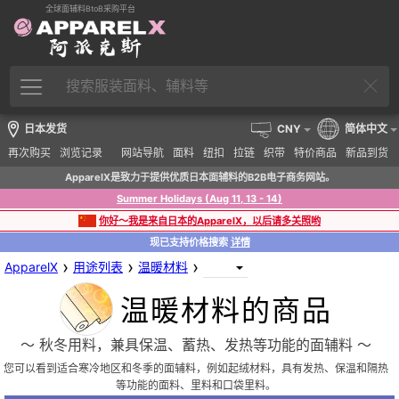
全球面辅料BtoB采购平台
日本发货
CNY
简体中文
再次购买
浏览记录
网站导航
面料
纽扣
拉链
织带
特价商品
新品到货
ApparelX是致力于提供优质日本面辅料的B2B电子商务网站。
Summer Holidays (Aug 11, 13 - 14)
你好～我是来自日本的ApparelX，以后请多关照哟
现已支持价格搜索
详情
›
›
›
ApparelX
用途列表
温暖材料
温暖材料的商品
〜 秋冬用料，兼具保温、蓄热、发热等功能的面辅料 〜
您可以看到适合寒冷地区和冬季的面辅料，例如起绒材料，具有发热、保温和隔热
等功能的面料、里料和口袋里料。