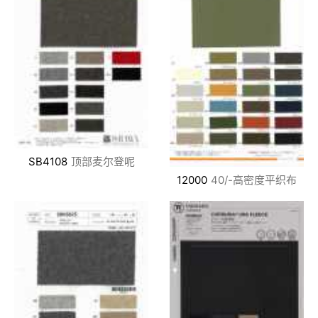
SB4108
顶部麦尔登呢
12000
40/-高密度平织布