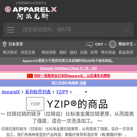
全球面辅料BtoB采购平台
日本发货
CNY
简体中文
再次购买
浏览记录
网站导航
面料
纽扣
拉链
织带
特价商品
新品到货
ApparelX是致力于提供优质日本面辅料的B2B电子商务网站。
Summer Holidays (Aug 11, 13 - 14)
你好～我是来自日本的ApparelX，以后请多关照哟
现已支持价格搜索
详情
›
›
›
ApparelX
系列标签列表
YZIP®
YZIP®的商品
YZIP
〜 拉链拉链的链牙（拉链齿）比标准金属拉链更厚，从而提高
了强度，适合一次洗涤加工。 〜
拉链拉链的链牙（拉链齿）比标准金属拉链更厚，从而提高了强度，适合一次洗涤
加工。我们有两种类型的产品阵容：聚酯纤维带和混纺带（棉/聚酯纤维）。