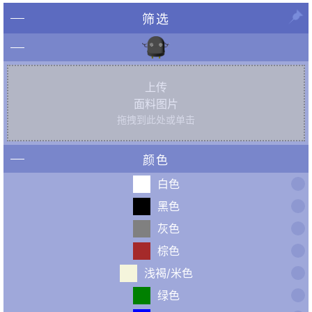
筛选
上传
面料图片
拖拽到此处或单击
颜色
白色
黑色
灰色
棕色
浅褐/米色
绿色