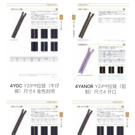
4YGC
YZiP®拉链（牛仔
4YANOR
YZiP®拉链（铝
裤）尺寸4 金色封闭
制）尺寸4 开口