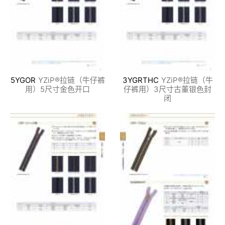
5YGOR
YZiP®拉链（牛仔裤
3YGRTHC
YZiP®拉链（牛
用）5尺寸金色开口
仔裤用）3尺寸古董银色封
闭