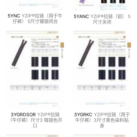
5YNC
YZiP®拉链（用于牛
5YANC
YZiP®拉链（铝） 5
仔裤） 5尺寸镍银闭合
尺寸关闭
3YGRDSOR
YZiP®拉链
3YGRKC
YZiP®拉链（用于
（牛仔裤）尺寸3 暗银色开
牛仔裤）3尺寸黑色染料贴
口
身