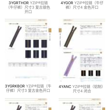
3YGRTHOR
YZiP®拉链
4YGOR
YZiP®拉链（牛仔
（牛仔裤）尺寸3 复古银色
裤）尺寸4 金色开口
开口
3YGRKBOR
YZiP®拉链（牛
4YANC
YZiP®拉链（铝制）
仔裤）尺寸3 复古金色开口
尺寸4 闭合