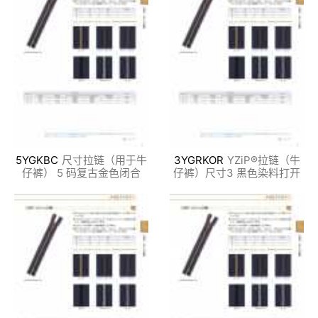
5YGKBC
尺寸拉链（用于牛
3YGRKOR
YZiP®拉链（牛
仔裤） 5 码复古金色闭合
仔裤）尺寸3 黑色染料打开