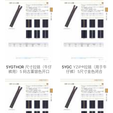
5YGTHOR
尺寸拉链（牛仔
5YGC
YZiP®拉链（用于牛
裤用）5 码古董银色开口
仔裤）5尺寸金色闭合