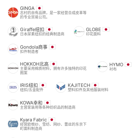
GINGA
志村的自有品牌，是一家经营合成皮革等
的专业贸易公司。
Giraffe纽扣
GLOBE
日本尿素纽扣的经典制造商
印花面料
Gondola商事
扣件制造者
HOKKOH北高
HYMO
主要采用棉质材料，拥有许多独特的印花
衬布
图案
IRIS纽扣
KAJITECH
纽扣/五金配件
塑料扣件及其他服装材料
KOWA幸和
主营家装用等各种纺织品的制造商
Kyara Fabric
经营欧根纱、雪纺、网纱、蕾丝的东京下
町面料制造商