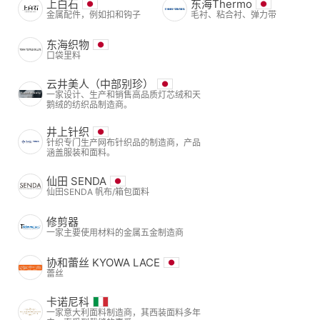
上白石
东海Thermo
金属配件，例如扣和钩子
毛衬、粘合衬、弹力带
东海织物
口袋里料
云井美人（中部别珍）
一家设计、生产和销售高品质灯芯绒和天
鹅绒的纺织品制造商。
井上针织
针织专门生产网布针织品的制造商，产品
涵盖服装和面料。
仙田 SENDA
仙田SENDA 帆布/箱包面料
修剪器
一家主要使用材料的金属五金制造商
协和蕾丝 KYOWA LACE
蕾丝
卡诺尼科
一家意大利面料制造商，其西装面料多年