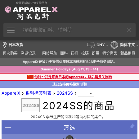
全球面辅料BtoB采购平台
日本发货
CNY
简体中文
再次购买
浏览记录
网站导航
面料
纽扣
拉链
织带
特价商品
新品到货
ApparelX是致力于提供优质日本面辅料的B2B电子商务网站。
Summer Holidays (Aug 11, 13 - 14)
你好～我是来自日本的ApparelX，以后请多关照哟
现已支持价格搜索
详情
›
›
›
ApparelX
系列标签列表
2024SS
2024SS的商品
2024SS
2024SS 季节生产的面料和辅助材料的集合。
筛选