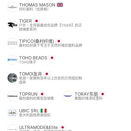
THOMAS MASON
衬衫面料（优质棉）
TIGER
户外・生存装备综合品牌【TIGER】的正
统绳索系列
TIPICO(桑村纤维)
桑村纺织旗下专注于天然纤维的面料品牌
TOHO BEADS
TOHO珠子
TOMOI友井
奈良一家拥有百年以上历史的贝壳纽扣制
造商
TOPRUN
TORAY东丽
箱包面料的策划及销售
聚酯纤维涤纶里料
UBIC SRL
意大利高档男装纽扣
ULTRAMODE&Elite