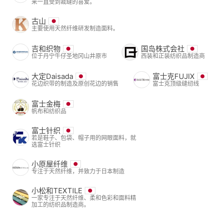
来一直受到裁缝的喜爱。
古山
主要使用天然纤维研发制造面料。
吉和织物
国岛株式会社
位于丹宁牛仔圣地冈山井原市
西装和正装纺织品制造商
大定Daisada
富士克FUJIX
花边织带的制造及原创花边的销售
富士克顶级缝纫线
富士金梅
帆布和纺织品
富士针织
若是鞋子、包袋、帽子用的网眼面料，就
选富士针织
小原屋纤维
专注于天然纤维，并致力于日本制造
小松和TEXTILE
一家专注于天然纤维、柔和色彩和面料精
加工的纺织品制造商。