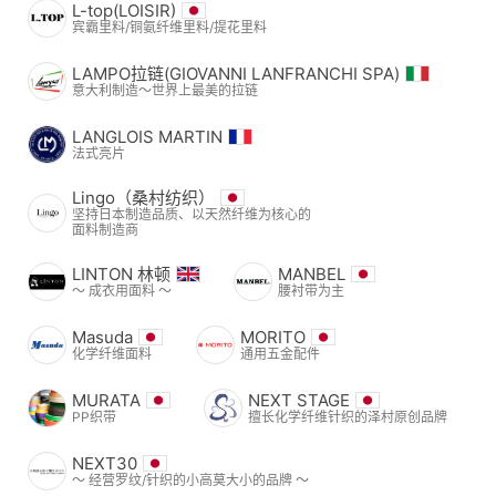
L-top(LOISIR)
宾霸里料/铜氨纤维里料/提花里料
LAMPO拉链(GIOVANNI LANFRANCHI SPA)
意大利制造～世界上最美的拉链
LANGLOIS MARTIN
法式亮片
Lingo（桑村纺织）
坚持日本制造品质、以天然纤维为核心的
面料制造商
LINTON 林顿
MANBEL
〜 成衣用面料 〜
腰衬带为主
Masuda
MORITO
化学纤维面料
通用五金配件
MURATA
NEXT STAGE
PP织带
擅长化学纤维针织的泽村原创品牌
NEXT30
〜 经营罗纹/针织的小高莫大小的品牌 〜