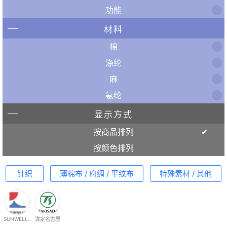
功能
材料
棉
涤纶
麻
氨纶
显示方式
按商品排列
按颜色排列
针织
薄棉布 / 府绸 / 平纹布
特殊素材 / 其他
SUNWELL..
泷定名古屋