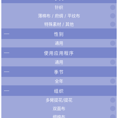
针织
薄棉布 / 府绸 / 平纹布
特殊素材 / 其他
性别
通用
使用应用程序
通用
季节
全年
组织
多臂提花/提花
双面布
细棉布