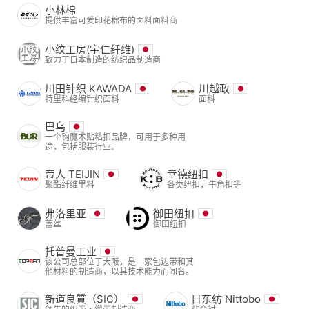
小林棉
提供丰富可爱印花棉布的面料面料商
小纹工房(宇仁纤维)
致力于日本制造的纺织品制造商
川田针织 KAWADA
川越政
特里科经编针织面料
面料
巴乌
一个钩魔术贴粘扣品牌，可用于多种用
途，包括服装行业。
帝人 TEIJIN
幸德纽扣
聚酯纤维里料
各类纽扣，牛角扣等
弗洛里亚
御田纽扣
蕾丝
御田纽扣
托普曼工业
该公司总部位于大阪，是一家包边带和其
他材料的制造商，以其技术能力而闻名。
新道良質（SIC）
日东纺 Nittobo