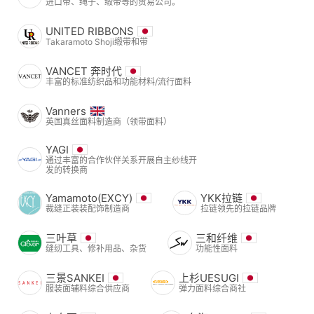
进口带、绳子、缎带等的贸易公司。
UNITED RIBBONS
Takaramoto Shoji缎带和带
VANCET 奔时代
丰富的标准纺织品和功能材料/流行面料
Vanners
英国真丝面料制造商（领带面料）
YAGI
通过丰富的合作伙伴关系开展自主纱线开
发的转换商
Yamamoto(EXCY)
YKK拉链
裁缝正装装配饰制造商
拉链领先的拉链品牌
三叶草
三和纤维
缝纫工具、修补用品、杂货
功能性面料
三景SANKEI
上杉UESUGI
服装面辅料综合供应商
弹力面料综合商社