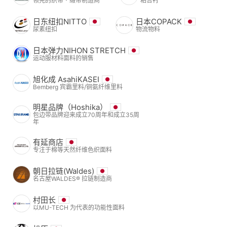
领先的织带・缎带制造商
粘合衬
日东纽扣NITTO
日本COPACK
尿素纽扣
物流物料
日本弹力NIHON STRETCH
运动服材料面料的销售
旭化成 AsahiKASEI
Bemberg 宾霸里料/铜氨纤维里料
明星品牌（Hoshika）
包边带品牌迎来成立70周年和成立35周
年
有延商店
专注于棉等天然纤维色织面料
朝日拉链(Waldes)
名古屋WALDES® 拉链制造商
村田长
以MU-TECH 为代表的功能性面料