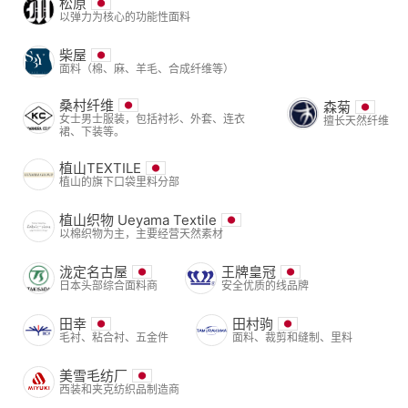
松原
以弹力为核心的功能性面料
柴屋
面料（棉、麻、羊毛、合成纤维等）
桑村纤维
森菊
女士男士服装，包括衬衫、外套、连衣
擅长天然纤维
裙、下装等。
植山TEXTILE
植山的旗下口袋里料分部
植山织物 Ueyama Textile
以棉织物为主，主要经营天然素材
泷定名古屋
王牌皇冠
日本头部综合面料商
安全优质的线品牌
田幸
田村驹
毛衬、粘合衬、五金件
面料、裁剪和缝制、里料
美雪毛纺厂
西装和夹克纺织品制造商