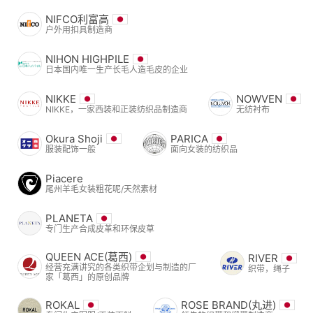
NIFCO利富高
户外用扣具制造商
NIHON HIGHPILE
日本国内唯一生产长毛人造毛皮的企业
NIKKE
NOWVEN
NIKKE，一家西装和正装纺织品制造商
无纺衬布
Okura Shoji
PARICA
服装配饰一般
面向女装的纺织品
Piacere
尾州羊毛女装粗花呢/天然素材
PLANETA
专门生产合成皮革和环保皮草
QUEEN ACE(葛西)
RIVER
经营充满讲究的各类织带企划与制造的厂
织带，绳子
家「葛西」的原创品牌
ROKAL
ROSE BRAND(丸进)