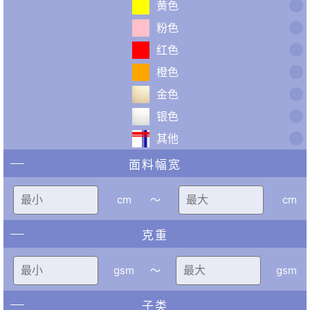
黄色
粉色
红色
橙色
金色
银色
其他
面料幅宽
cm
〜
cm
克重
gsm
〜
gsm
子类