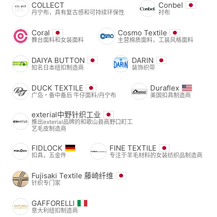
COLLECT
Conbel
丹宁布，具有复古感和可持续环保性
衬布
Coral
Cosmo Textile
舞台面料和女装面料
主营棉质面料，工装风格面料
DAIYA BUTTON
DARIN
知名日本纽扣制造商
装饰织带
DUCK TEXTILE
Duraflex
广岛・备中备后 牛仔面料/丹宁布
美国扣具制造商
exterial中野针织工业
推出exterial品牌的和歌山县高野口町工
艺毛皮制造商
FIDLOCK
FINE TEXTILE
扣具，五金件
专注于羊毛材料的女装纺织品制造商
Fujisaki Textile 藤崎纤维
针织专门家
GAFFORELLI
意大利纽扣制造商