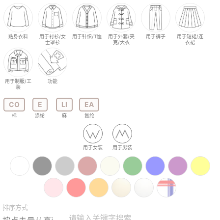
贴身衣料
用于衬衫/女
用于针织/T恤
用于外套/夹
用于裤子
用于短裙/连
士罩衫
克/大衣
衣裙
用于制服/工
功能
装
CO
E
LI
EA
棉
涤纶
麻
氨纶
用于女装
用于男装
排序方式
请输入关键字搜索