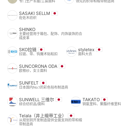
专门生产军服/工装面料
领先的织带和缎带制造商
SASAKI SELLM
佐佐木纺织
SHINKO
主要经营用于箱包、配饰、内饰装饰的合
成皮革
SKO拉链
styletex
拉链、带、钩魔术贴粘扣
面料大衣
SUNCORONA ODA
欧根纱，女士面料
SUNFELT
日本国内No.1的彩色毡布制造商
SUNWELL 三维尔
TAKATO
综合纺织品/面料
铜氨里料、聚酯纤维里料
Telala（井上缎带工业）
从规划到开发制造提供全面支持的带和缎
带制造商