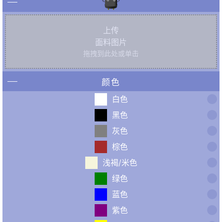
上传
面料图片
拖拽到此处或单击
颜色
白色
黑色
灰色
棕色
浅褐/米色
绿色
蓝色
紫色