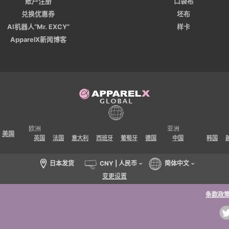
账户注册
口袋布
兑换优惠券
坯布
AI机器人“Mr. EXCY”
样卡
ApparelX新闻博客
欧洲
亚洲
美国
英国
法国
意大利
西班牙
葡萄牙
德国
中国
韩国
日本发货
CNY | 人民币
简体中文
变更设置
条款政