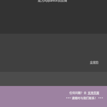
成为ApparelX供应商
全球的
任何问题？去
支持页面
*** 请随时与我们联系！ ***