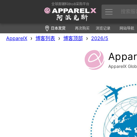
全球面辅料BtoB采购平台
日本发货
再次购买
浏览记录
网站导航
›
›
›
ApparelX
博客列表
博客顶部
2026/5
App
ApparelX Gl