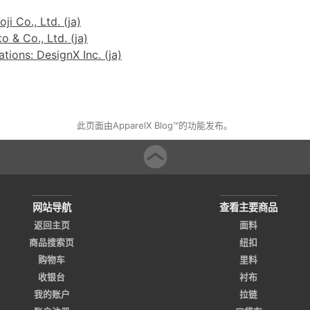
ji Co., Ltd. (ja)
 & Co., Ltd. (ja)
ions: DesignX Inc. (ja)
此页面由ApparelX Blog™的功能发布。
网站导航
查看主要商品
返回主页
面料
商品搜索页
纽扣
购物车
里料
收银台
衬布
我的账户
拉链