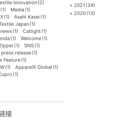
extile Innovation
(2)
+
2021
(34)
(1)
Media
(1)
+
2020
(13)
EX
(1)
Asahi Kasei
(1)
extile Japan
(1)
news
(1)
Catlight
(1)
enda
(1)
Welcome
(1)
Zipper
(1)
SNS
(1)
press release
(1)
 Feature
(1)
FW
(1)
ApparelX Global
(1)
Cupro
(1)
链接