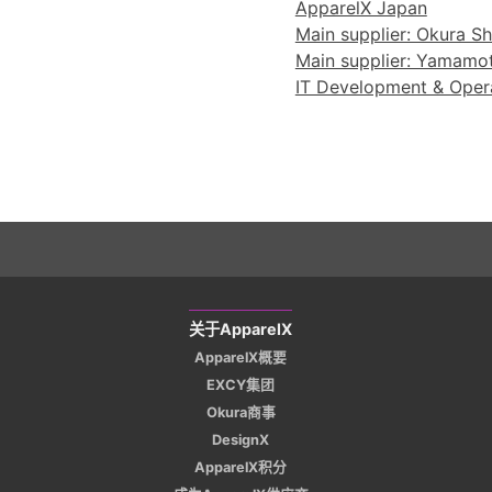
ApparelX Japan
Main supplier: Okura Sho
Main supplier: Yamamoto
IT Development & Operat
关于ApparelX
ApparelX概要
EXCY集团
Okura商事
DesignX
ApparelX积分