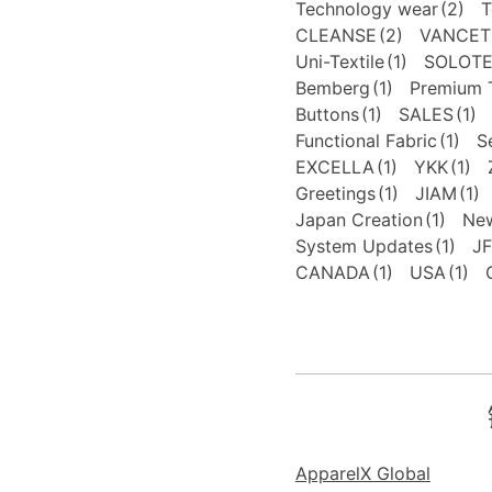
Technology wear
(2)
T
CLEANSE
(2)
VANCET
Uni-Textile
(1)
SOLOT
Bemberg
(1)
Premium T
Buttons
(1)
SALES
(1)
Functional Fabric
(1)
S
EXCELLA
(1)
YKK
(1)
Greetings
(1)
JIAM
(1)
Japan Creation
(1)
New
System Updates
(1)
J
CANADA
(1)
USA
(1)
ApparelX Global