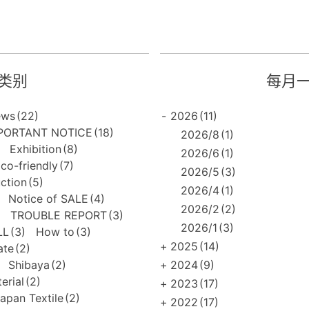
类别
每月
ews
(22)
-
2026
(11)
PORTANT NOTICE
(18)
2026/8
(1)
Exhibition
(8)
2026/6
(1)
co-friendly
(7)
2026/5
(3)
uction
(5)
2026/4
(1)
Notice of SALE
(4)
2026/2
(2)
TROUBLE REPORT
(3)
2026/1
(3)
LL
(3)
How to
(3)
+
2025
(14)
ate
(2)
Shibaya
(2)
+
2024
(9)
erial
(2)
+
2023
(17)
apan Textile
(2)
+
2022
(17)