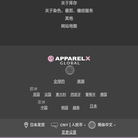
关于库存
关于染色、裁剪、缝纫服务
其他
网站地图
全球的
美国
欧洲
英国
法国
意大利
西班牙
葡萄牙
德国
亚洲
日本
中国
韩国
越南
日本发货
CNY | 人民币
简体中文
变更设置