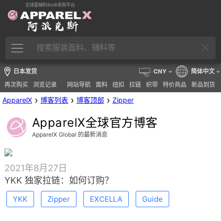
全球面辅料BtoB采购平台
日本发货
CNY
简体中文
再次购买
浏览记录
网站导航
面料
纽扣
拉链
织带
特价商品
新品到货
›
›
›
ApparelX
博客列表
博客顶部
Zipper
ApparelX全球官方博客
ApparelX Global 的最新消息
2021年8月27日
YKK 独家拉链：如何订购？
YKK
Zipper
EXCELLA
Guide