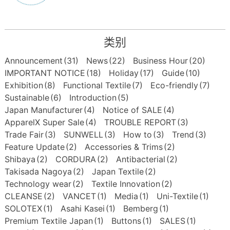
类别
Announcement
(31)
News
(22)
Business Hour
(20)
IMPORTANT NOTICE
(18)
Holiday
(17)
Guide
(10)
Exhibition
(8)
Functional Textile
(7)
Eco-friendly
(7)
Sustainable
(6)
Introduction
(5)
Japan Manufacturer
(4)
Notice of SALE
(4)
ApparelX Super Sale
(4)
TROUBLE REPORT
(3)
Trade Fair
(3)
SUNWELL
(3)
How to
(3)
Trend
(3)
Feature Update
(2)
Accessories & Trims
(2)
Shibaya
(2)
CORDURA
(2)
Antibacterial
(2)
Takisada Nagoya
(2)
Japan Textile
(2)
Technology wear
(2)
Textile Innovation
(2)
CLEANSE
(2)
VANCET
(1)
Media
(1)
Uni-Textile
(1)
SOLOTEX
(1)
Asahi Kasei
(1)
Bemberg
(1)
Premium Textile Japan
(1)
Buttons
(1)
SALES
(1)