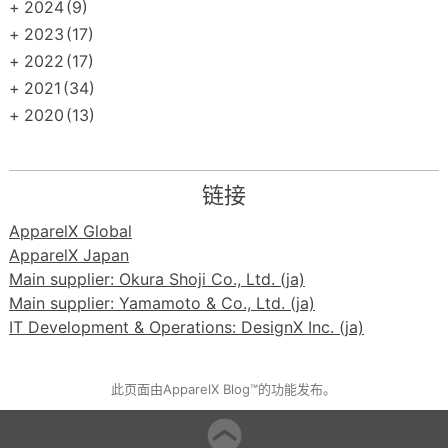
+
2024
(9)
+
2023
(17)
+
2022
(17)
+
2021
(34)
+
2020
(13)
链接
ApparelX Global
ApparelX Japan
Main supplier: Okura Shoji Co., Ltd. (ja)
Main supplier: Yamamoto & Co., Ltd. (ja)
IT Development & Operations: DesignX Inc. (ja)
此页面由ApparelX Blog™的功能发布。