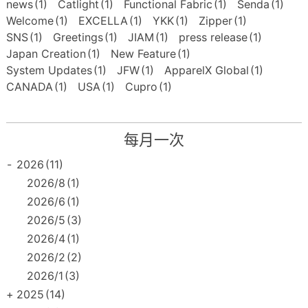
news
(1)
Catlight
(1)
Functional Fabric
(1)
Senda
(1)
Welcome
(1)
EXCELLA
(1)
YKK
(1)
Zipper
(1)
SNS
(1)
Greetings
(1)
JIAM
(1)
press release
(1)
Japan Creation
(1)
New Feature
(1)
System Updates
(1)
JFW
(1)
ApparelX Global
(1)
CANADA
(1)
USA
(1)
Cupro
(1)
每月一次
-
2026
(11)
2026/8
(1)
2026/6
(1)
2026/5
(3)
2026/4
(1)
2026/2
(2)
2026/1
(3)
+
2025
(14)