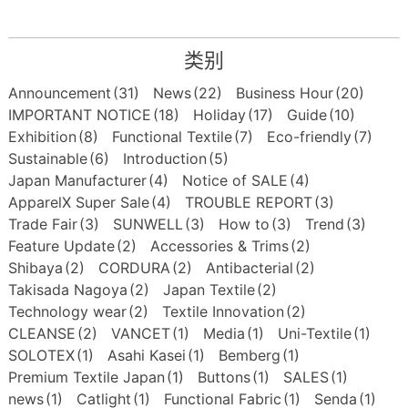
类别
Announcement
(31)
News
(22)
Business Hour
(20)
IMPORTANT NOTICE
(18)
Holiday
(17)
Guide
(10)
Exhibition
(8)
Functional Textile
(7)
Eco-friendly
(7)
Sustainable
(6)
Introduction
(5)
Japan Manufacturer
(4)
Notice of SALE
(4)
ApparelX Super Sale
(4)
TROUBLE REPORT
(3)
Trade Fair
(3)
SUNWELL
(3)
How to
(3)
Trend
(3)
Feature Update
(2)
Accessories & Trims
(2)
Shibaya
(2)
CORDURA
(2)
Antibacterial
(2)
Takisada Nagoya
(2)
Japan Textile
(2)
Technology wear
(2)
Textile Innovation
(2)
CLEANSE
(2)
VANCET
(1)
Media
(1)
Uni-Textile
(1)
SOLOTEX
(1)
Asahi Kasei
(1)
Bemberg
(1)
Premium Textile Japan
(1)
Buttons
(1)
SALES
(1)
news
(1)
Catlight
(1)
Functional Fabric
(1)
Senda
(1)