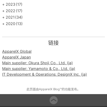
+
2023
(17)
+
2022
(17)
+
2021
(34)
+
2020
(13)
链接
ApparelX Global
ApparelX Japan
Main supplier: Okura Shoji Co., Ltd. (ja)
Main supplier: Yamamoto & Co., Ltd. (ja)
IT Development & Operations: DesignX Inc. (ja)
此页面由ApparelX Blog™的功能发布。