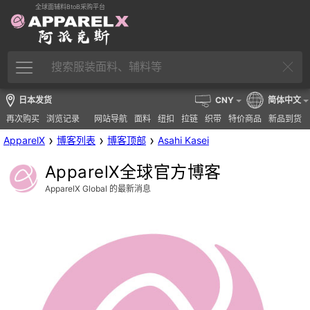
全球面辅料BtoB采购平台
日本发货
CNY
简体中文
再次购买
浏览记录
网站导航
面料
纽扣
拉链
织带
特价商品
新品到货
›
›
›
ApparelX
博客列表
博客顶部
Asahi Kasei
ApparelX全球官方博客
ApparelX Global 的最新消息