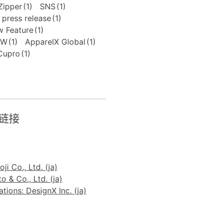
Zipper
(1)
SNS
(1)
press release
(1)
 Feature
(1)
FW
(1)
ApparelX Global
(1)
Cupro
(1)
链接
ji Co., Ltd. (ja)
 & Co., Ltd. (ja)
ions: DesignX Inc. (ja)