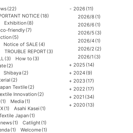
ews
(22)
-
2026
(11)
PORTANT NOTICE
(18)
2026/8
(1)
Exhibition
(8)
2026/6
(1)
co-friendly
(7)
2026/5
(3)
uction
(5)
2026/4
(1)
Notice of SALE
(4)
2026/2
(2)
TROUBLE REPORT
(3)
2026/1
(3)
LL
(3)
How to
(3)
+
2025
(14)
ate
(2)
Shibaya
(2)
+
2024
(9)
erial
(2)
+
2023
(17)
apan Textile
(2)
+
2022
(17)
extile Innovation
(2)
+
2021
(34)
(1)
Media
(1)
+
2020
(13)
EX
(1)
Asahi Kasei
(1)
extile Japan
(1)
news
(1)
Catlight
(1)
enda
(1)
Welcome
(1)