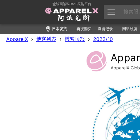
全球面辅料BtoB采购平台
日本发货
再次购买
浏览记录
网站导航
›
›
›
ApparelX
博客列表
博客顶部
2022/10
App
ApparelX Gl