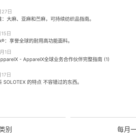
月27日
维：大麻、亚麻和苎麻，可持续纺织品指南。
月15日
RA®：享誉全球的耐用高功能面料。
0月1日
parelX - ApparelX全球业务合作伙伴完整指南 (1)
月17日
 SOLOTEX 的特点 不容错过的东西。
类别
每月