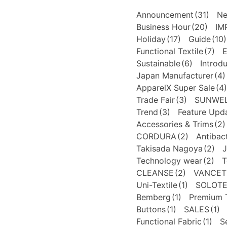
Announcement
(31)
N
Business Hour
(20)
IM
Holiday
(17)
Guide
(10)
Functional Textile
(7)
E
Sustainable
(6)
Introd
Japan Manufacturer
(4)
ApparelX Super Sale
(4)
Trade Fair
(3)
SUNWE
Trend
(3)
Feature Upd
Accessories & Trims
(2)
CORDURA
(2)
Antibact
Takisada Nagoya
(2)
J
Technology wear
(2)
T
CLEANSE
(2)
VANCET
Uni-Textile
(1)
SOLOT
Bemberg
(1)
Premium T
Buttons
(1)
SALES
(1)
Functional Fabric
(1)
S