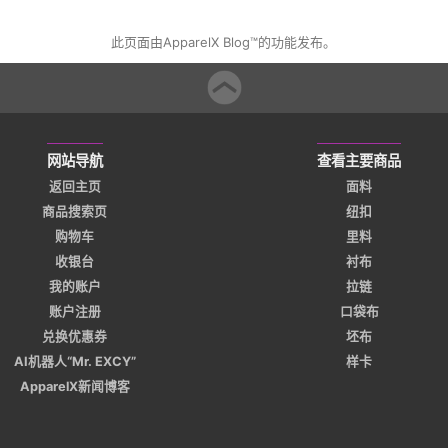
此页面由ApparelX Blog™的功能发布。
网站导航
查看主要商品
返回主页
面料
商品搜索页
纽扣
购物车
里料
收银台
衬布
我的账户
拉链
账户注册
口袋布
兑换优惠券
坯布
AI机器人“Mr. EXCY”
样卡
ApparelX新闻博客