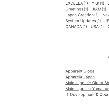
EXCELLA
(1)
YKK
(1)
Greetings
(1)
JIAM
(1)
Japan Creation
(1)
New
System Updates
(1)
J
CANADA
(1)
USA
(1)
ApparelX Global
ApparelX Japan
Main supplier: Okura Sho
Main supplier: Yamamoto
IT Development & Operat